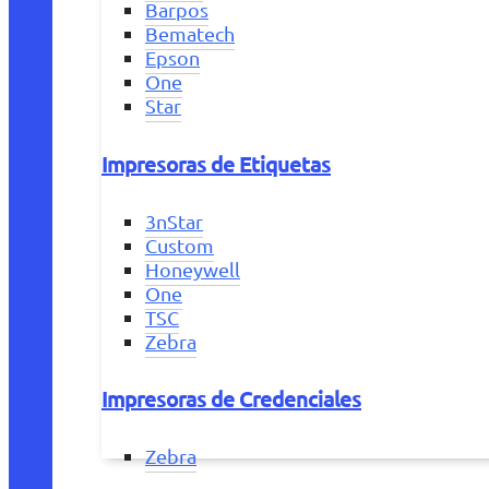
Barpos
Bematech
Epson
One
Star
Impresoras de Etiquetas
3nStar
Custom
Honeywell
One
TSC
Zebra
Impresoras de Credenciales
Zebra