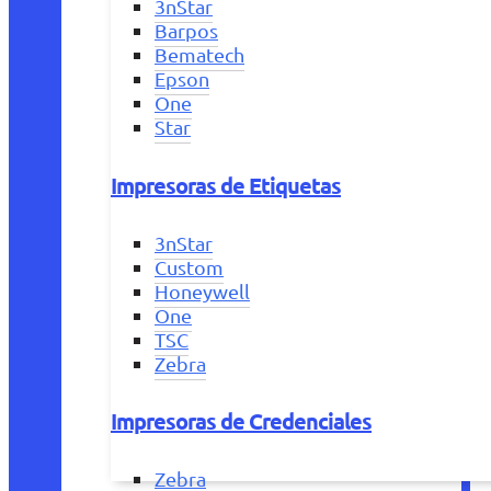
3nStar
Barpos
Bematech
Epson
One
Star
Impresoras de Etiquetas
3nStar
Custom
Honeywell
One
TSC
Zebra
Impresoras de Credenciales
Zebra