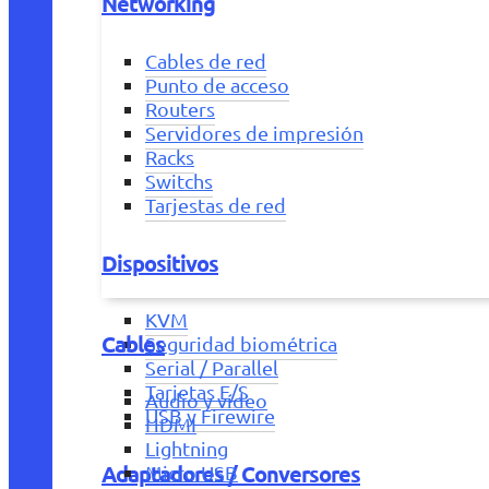
Networking
Cables de red
Punto de acceso
Routers
Servidores de impresión
Racks
Switchs
Tarjestas de red
Dispositivos
KVM
Cables
Seguridad biométrica
Serial / Parallel
Tarjetas E/S
Audio y vídeo
USB y Firewire
HDMI
Lightning
Adaptadores / Conversores
Micro USB