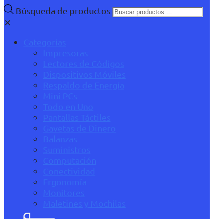
Búsqueda de productos
✕
Categorías
Impresoras
Lectores de Códigos
Dispositivos Móviles
Respaldo de Energía
Mini PCs
Todo en Uno
Pantallas Táctiles
Gavetas de Dinero
Balanzas
Suministros
Computación
Conectividad
Ergonomía
Monitores
Maletines y Mochilas