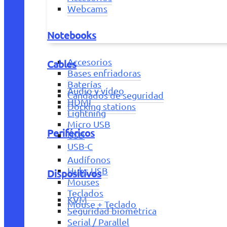
Webcams
Notebooks
Accesorios
Cables
Bases enfriadoras
Baterías
Audio y vídeo
Candados de seguridad
HDMI
Docking stations
Lightning
Micro USB
Periféricos
USB
USB-C
Audífonos
Hubs USB
Dispositivos
Mouses
Teclados
KVM
Mouse + Teclado
Seguridad biométrica
Serial / Parallel