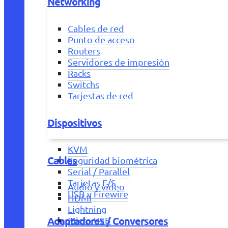
Networking
Cables de red
Punto de acceso
Routers
Servidores de impresión
Racks
Switchs
Tarjestas de red
Dispositivos
KVM
Cables
Seguridad biométrica
Serial / Parallel
Tarjetas E/S
Audio y vídeo
USB y Firewire
HDMI
Lightning
Adaptadores / Conversores
Micro USB