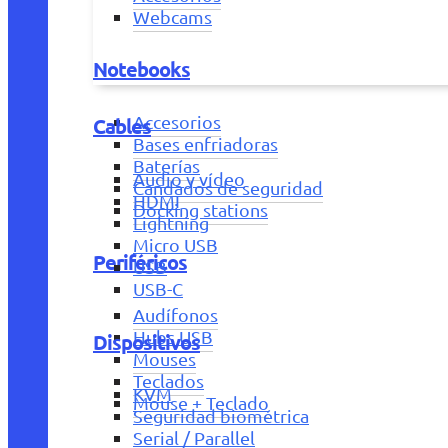
Webcams
Notebooks
Accesorios
Cables
Bases enfriadoras
Baterías
Audio y vídeo
Candados de seguridad
HDMI
Docking stations
Lightning
Micro USB
Periféricos
USB
USB-C
Audífonos
Hubs USB
Dispositivos
Mouses
Teclados
KVM
Mouse + Teclado
Seguridad biométrica
Serial / Parallel