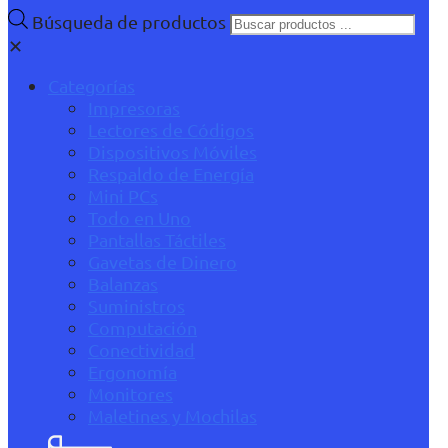
Búsqueda de productos
✕
Categorías
Impresoras
Lectores de Códigos
Dispositivos Móviles
Respaldo de Energía
Mini PCs
Todo en Uno
Pantallas Táctiles
Gavetas de Dinero
Balanzas
Suministros
Computación
Conectividad
Ergonomía
Monitores
Maletines y Mochilas