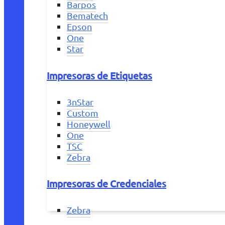
Barpos
Bematech
Epson
One
Star
Impresoras de Etiquetas
3nStar
Custom
Honeywell
One
TSC
Zebra
Impresoras de Credenciales
Zebra