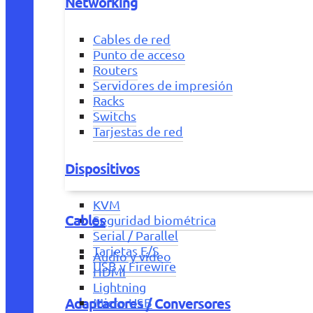
Networking
Cables de red
Punto de acceso
Routers
Servidores de impresión
Racks
Switchs
Tarjestas de red
Dispositivos
KVM
Cables
Seguridad biométrica
Serial / Parallel
Tarjetas E/S
Audio y vídeo
USB y Firewire
HDMI
Lightning
Adaptadores / Conversores
Micro USB