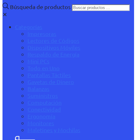
Búsqueda de productos
✕
Categorías
Impresoras
Lectores de Códigos
Dispositivos Móviles
Respaldo de Energía
Mini PCs
Todo en Uno
Pantallas Táctiles
Gavetas de Dinero
Balanzas
Suministros
Computación
Conectividad
Ergonomía
Monitores
Maletines y Mochilas