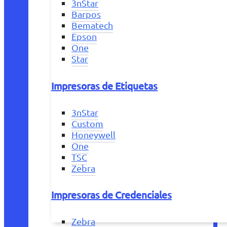
3nStar
Barpos
Bematech
Epson
One
Star
Impresoras de Etiquetas
3nStar
Custom
Honeywell
One
TSC
Zebra
Impresoras de Credenciales
Zebra