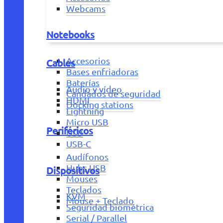
Webcams
Notebooks
Accesorios
Cables
Bases enfriadoras
Baterías
Audio y vídeo
Candados de seguridad
HDMI
Docking stations
Lightning
Micro USB
Periféricos
USB
USB-C
Audífonos
Hubs USB
Dispositivos
Mouses
Teclados
KVM
Mouse + Teclado
Seguridad biométrica
Serial / Parallel