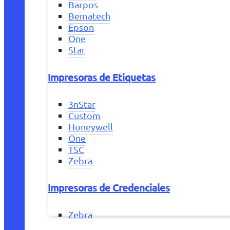
Barpos
Bematech
Epson
One
Star
Impresoras de Etiquetas
3nStar
Custom
Honeywell
One
TSC
Zebra
Impresoras de Credenciales
Zebra