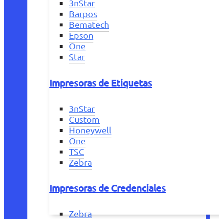
3nStar
Barpos
Bematech
Epson
One
Star
Impresoras de Etiquetas
3nStar
Custom
Honeywell
One
TSC
Zebra
Impresoras de Credenciales
Zebra