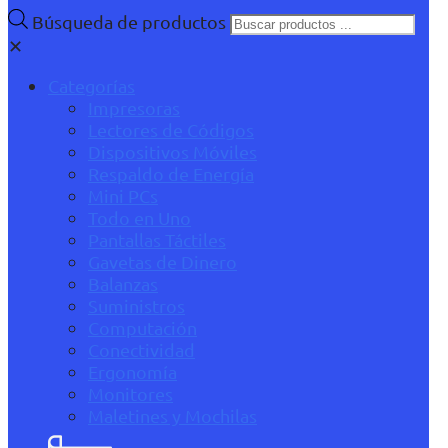
Búsqueda de productos
✕
Categorías
Impresoras
Lectores de Códigos
Dispositivos Móviles
Respaldo de Energía
Mini PCs
Todo en Uno
Pantallas Táctiles
Gavetas de Dinero
Balanzas
Suministros
Computación
Conectividad
Ergonomía
Monitores
Maletines y Mochilas