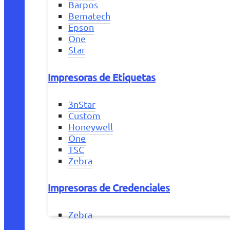
Barpos
Bematech
Epson
One
Star
Impresoras de Etiquetas
3nStar
Custom
Honeywell
One
TSC
Zebra
Impresoras de Credenciales
Zebra