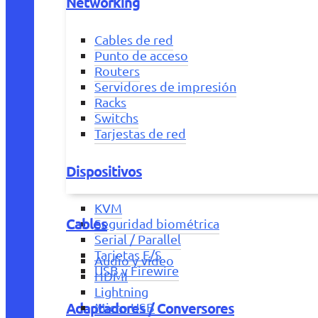
Networking
Cables de red
Punto de acceso
Routers
Servidores de impresión
Racks
Switchs
Tarjestas de red
Dispositivos
KVM
Cables
Seguridad biométrica
Serial / Parallel
Tarjetas E/S
Audio y vídeo
USB y Firewire
HDMI
Lightning
Adaptadores / Conversores
Micro USB