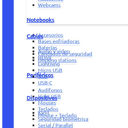
Webcams
Notebooks
Accesorios
Cables
Bases enfriadoras
Baterías
Audio y vídeo
Candados de seguridad
HDMI
Docking stations
Lightning
Micro USB
Periféricos
USB
USB-C
Audífonos
Hubs USB
Dispositivos
Mouses
Teclados
KVM
Mouse + Teclado
Seguridad biométrica
Serial / Parallel