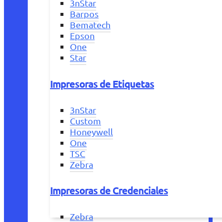
3nStar
Barpos
Bematech
Epson
One
Star
Impresoras de Etiquetas
3nStar
Custom
Honeywell
One
TSC
Zebra
Impresoras de Credenciales
Zebra