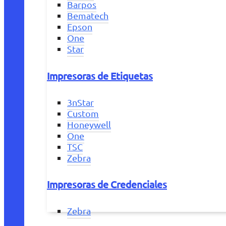
Barpos
Bematech
Epson
One
Star
Impresoras de Etiquetas
3nStar
Custom
Honeywell
One
TSC
Zebra
Impresoras de Credenciales
Zebra