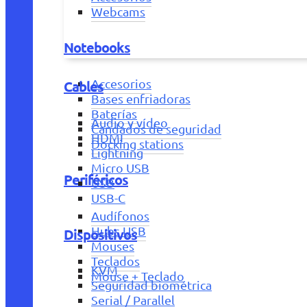
Webcams
Notebooks
Accesorios
Cables
Bases enfriadoras
Baterías
Audio y vídeo
Candados de seguridad
HDMI
Docking stations
Lightning
Micro USB
Periféricos
USB
USB-C
Audífonos
Hubs USB
Dispositivos
Mouses
Teclados
KVM
Mouse + Teclado
Seguridad biométrica
Serial / Parallel