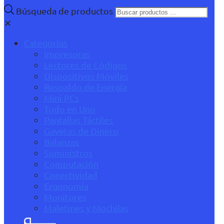
Búsqueda de productos
✕
Categorías
Impresoras
Lectores de Códigos
Dispositivos Móviles
Respaldo de Energía
Mini PCs
Todo en Uno
Pantallas Táctiles
Gavetas de Dinero
Balanzas
Suministros
Computación
Conectividad
Ergonomía
Monitores
Maletines y Mochilas