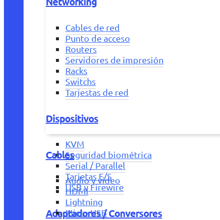
Networking
Cables de red
Punto de acceso
Routers
Servidores de impresión
Racks
Switchs
Tarjestas de red
Dispositivos
KVM
Cables
Seguridad biométrica
Serial / Parallel
Tarjetas E/S
Audio y vídeo
USB y Firewire
HDMI
Lightning
Adaptadores / Conversores
Micro USB