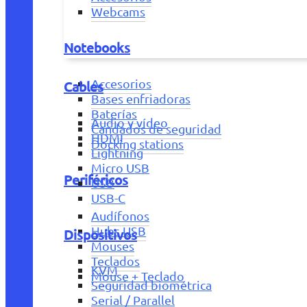
Webcams
Notebooks
Accesorios
Cables
Bases enfriadoras
Baterías
Audio y vídeo
Candados de seguridad
HDMI
Docking stations
Lightning
Micro USB
Periféricos
USB
USB-C
Audífonos
Hubs USB
Dispositivos
Mouses
Teclados
KVM
Mouse + Teclado
Seguridad biométrica
Serial / Parallel