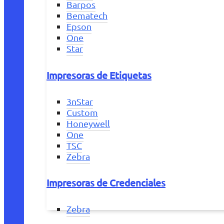
Barpos
Bematech
Epson
One
Star
Impresoras de Etiquetas
3nStar
Custom
Honeywell
One
TSC
Zebra
Impresoras de Credenciales
Zebra