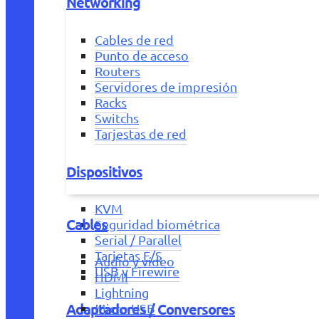
Networking
Cables de red
Punto de acceso
Routers
Servidores de impresión
Racks
Switchs
Tarjestas de red
Dispositivos
KVM
Cables
Seguridad biométrica
Serial / Parallel
Tarjetas E/S
Audio y vídeo
USB y Firewire
HDMI
Lightning
Adaptadores / Conversores
Micro USB