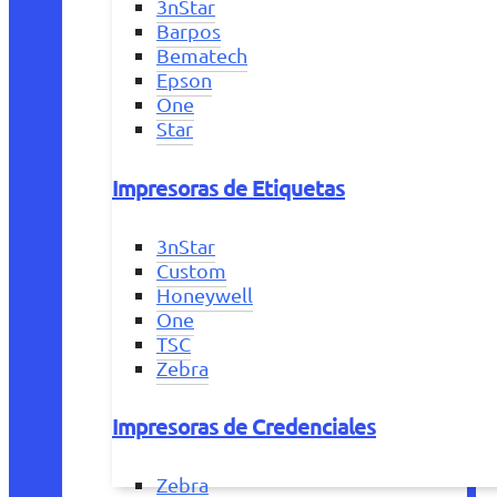
3nStar
Barpos
Bematech
Epson
One
Star
Impresoras de Etiquetas
3nStar
Custom
Honeywell
One
TSC
Zebra
Impresoras de Credenciales
Zebra