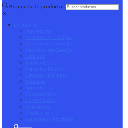
Búsqueda de productos
✕
Categorías
Impresoras
Lectores de Códigos
Dispositivos Móviles
Respaldo de Energía
Mini PCs
Todo en Uno
Pantallas Táctiles
Gavetas de Dinero
Balanzas
Suministros
Computación
Conectividad
Ergonomía
Monitores
Maletines y Mochilas