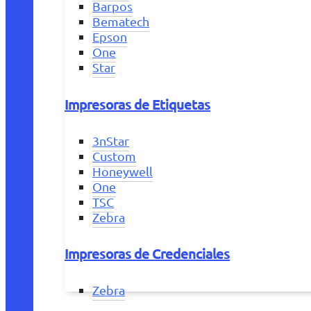
Barpos
Bematech
Epson
One
Star
Impresoras de Etiquetas
3nStar
Custom
Honeywell
One
TSC
Zebra
Impresoras de Credenciales
Zebra