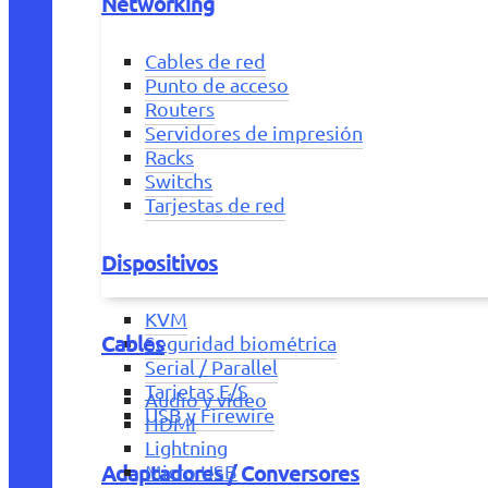
Networking
Cables de red
Punto de acceso
Routers
Servidores de impresión
Racks
Switchs
Tarjestas de red
Dispositivos
KVM
Cables
Seguridad biométrica
Serial / Parallel
Tarjetas E/S
Audio y vídeo
USB y Firewire
HDMI
Lightning
Adaptadores / Conversores
Micro USB