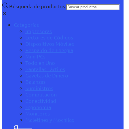
Búsqueda de productos
✕
Categorías
Impresoras
Lectores de Códigos
Dispositivos Móviles
Respaldo de Energía
Mini PCs
Todo en Uno
Pantallas Táctiles
Gavetas de Dinero
Balanzas
Suministros
Computación
Conectividad
Ergonomía
Monitores
Maletines y Mochilas