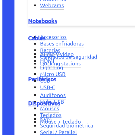
Webcams
Notebooks
Accesorios
Cables
Bases enfriadoras
Baterías
Audio y vídeo
Candados de seguridad
HDMI
Docking stations
Lightning
Micro USB
Periféricos
USB
USB-C
Audífonos
Hubs USB
Dispositivos
Mouses
Teclados
KVM
Mouse + Teclado
Seguridad biométrica
Serial / Parallel