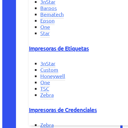
3nStar
Barpos
Bematech
Epson
One
Star
Impresoras de Etiquetas
3nStar
Custom
Honeywell
One
TSC
Zebra
Impresoras de Credenciales
Zebra