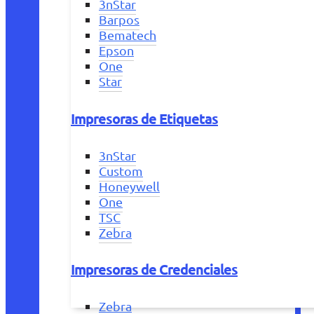
3nStar
Barpos
Bematech
Epson
One
Star
Impresoras de Etiquetas
3nStar
Custom
Honeywell
One
TSC
Zebra
Impresoras de Credenciales
Zebra