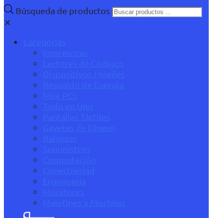
Búsqueda de productos
✕
Categorías
Impresoras
Lectores de Códigos
Dispositivos Móviles
Respaldo de Energía
Mini PCs
Todo en Uno
Pantallas Táctiles
Gavetas de Dinero
Balanzas
Suministros
Computación
Conectividad
Ergonomía
Monitores
Maletines y Mochilas