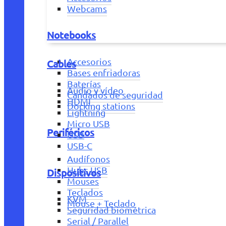
Webcams
Notebooks
Accesorios
Cables
Bases enfriadoras
Baterías
Audio y vídeo
Candados de seguridad
HDMI
Docking stations
Lightning
Micro USB
Periféricos
USB
USB-C
Audífonos
Hubs USB
Dispositivos
Mouses
Teclados
KVM
Mouse + Teclado
Seguridad biométrica
Serial / Parallel