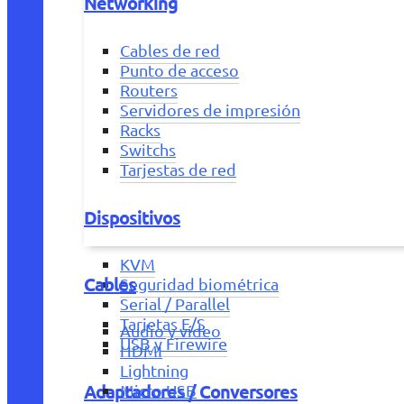
Networking
Cables de red
Punto de acceso
Routers
Servidores de impresión
Racks
Switchs
Tarjestas de red
Dispositivos
KVM
Cables
Seguridad biométrica
Serial / Parallel
Tarjetas E/S
Audio y vídeo
USB y Firewire
HDMI
Lightning
Adaptadores / Conversores
Micro USB