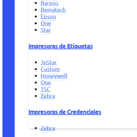
Barpos
Bematech
Epson
One
Star
Impresoras de Etiquetas
3nStar
Custom
Honeywell
One
TSC
Zebra
Impresoras de Credenciales
Zebra