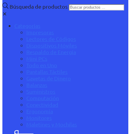
Búsqueda de productos
✕
Categorías
Impresoras
Lectores de Códigos
Dispositivos Móviles
Respaldo de Energía
Mini PCs
Todo en Uno
Pantallas Táctiles
Gavetas de Dinero
Balanzas
Suministros
Computación
Conectividad
Ergonomía
Monitores
Maletines y Mochilas