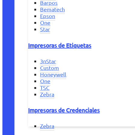
Barpos
Bematech
Epson
One
Star
Impresoras de Etiquetas
3nStar
Custom
Honeywell
One
TSC
Zebra
Impresoras de Credenciales
Zebra