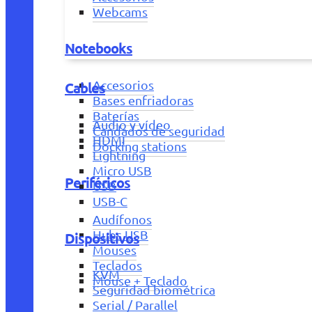
Webcams
Notebooks
Accesorios
Cables
Bases enfriadoras
Baterías
Audio y vídeo
Candados de seguridad
HDMI
Docking stations
Lightning
Micro USB
Periféricos
USB
USB-C
Audífonos
Hubs USB
Dispositivos
Mouses
Teclados
KVM
Mouse + Teclado
Seguridad biométrica
Serial / Parallel