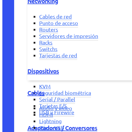
Networking
Cables de red
Punto de acceso
Routers
Servidores de impresión
Racks
Switchs
Tarjestas de red
Dispositivos
KVM
Cables
Seguridad biométrica
Serial / Parallel
Tarjetas E/S
Audio y vídeo
USB y Firewire
HDMI
Lightning
Adaptadores / Conversores
Micro USB