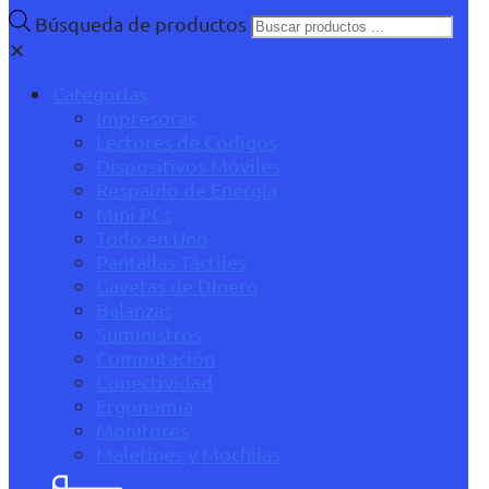
Búsqueda de productos
✕
Categorías
Impresoras
Lectores de Códigos
Dispositivos Móviles
Respaldo de Energía
Mini PCs
Todo en Uno
Pantallas Táctiles
Gavetas de Dinero
Balanzas
Suministros
Computación
Conectividad
Ergonomía
Monitores
Maletines y Mochilas