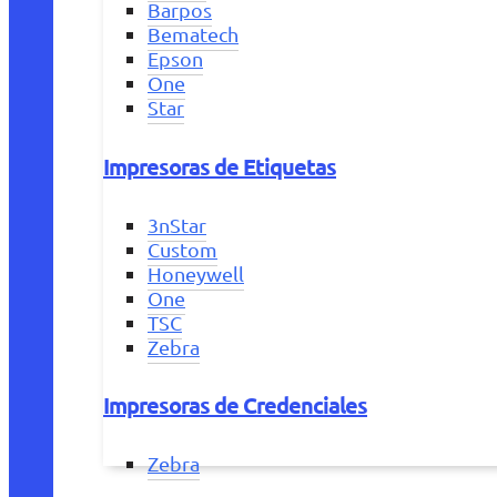
Barpos
Bematech
Epson
One
Star
Impresoras de Etiquetas
3nStar
Custom
Honeywell
One
TSC
Zebra
Impresoras de Credenciales
Zebra