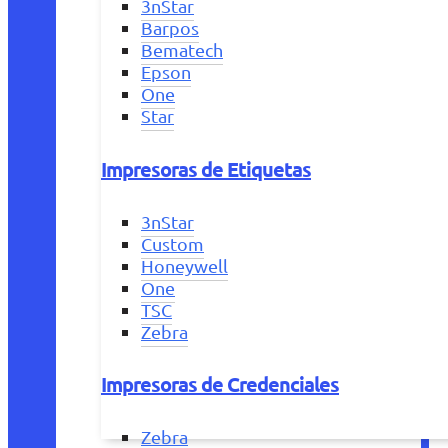
3nStar
Barpos
Bematech
Epson
One
Star
Impresoras de Etiquetas
3nStar
Custom
Honeywell
One
TSC
Zebra
Impresoras de Credenciales
Zebra