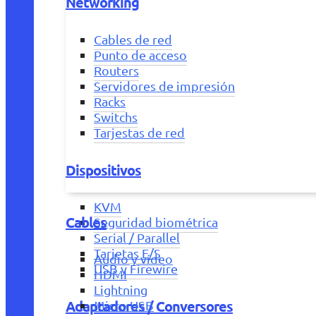
Networking
Cables de red
Punto de acceso
Routers
Servidores de impresión
Racks
Switchs
Tarjestas de red
Dispositivos
KVM
Cables
Seguridad biométrica
Serial / Parallel
Tarjetas E/S
Audio y vídeo
USB y Firewire
HDMI
Lightning
Adaptadores / Conversores
Micro USB