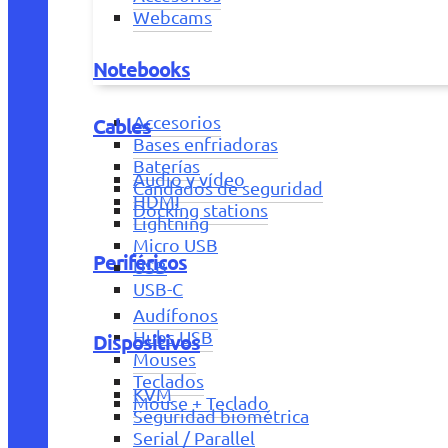
Webcams
Notebooks
Accesorios
Cables
Bases enfriadoras
Baterías
Audio y vídeo
Candados de seguridad
HDMI
Docking stations
Lightning
Micro USB
Periféricos
USB
USB-C
Audífonos
Hubs USB
Dispositivos
Mouses
Teclados
KVM
Mouse + Teclado
Seguridad biométrica
Serial / Parallel