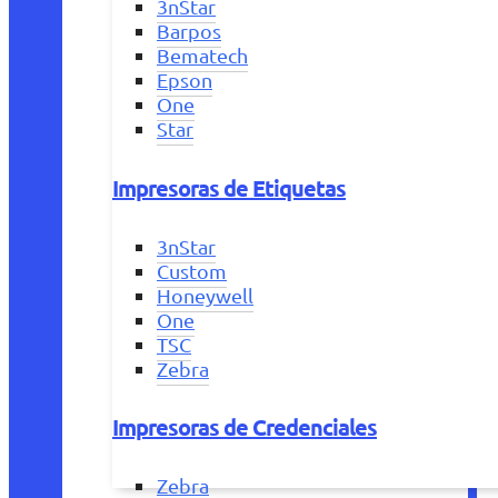
3nStar
Barpos
Bematech
Epson
One
Star
Impresoras de Etiquetas
3nStar
Custom
Honeywell
One
TSC
Zebra
Impresoras de Credenciales
Zebra