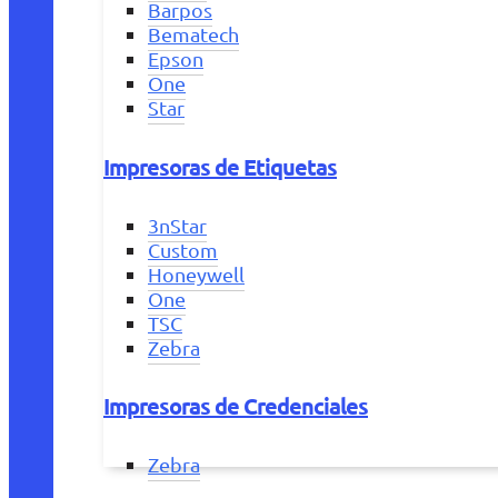
Barpos
Bematech
Epson
One
Star
Impresoras de Etiquetas
3nStar
Custom
Honeywell
One
TSC
Zebra
Impresoras de Credenciales
Zebra