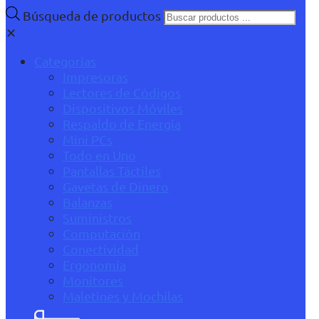
Búsqueda de productos
✕
Categorías
Impresoras
Lectores de Códigos
Dispositivos Móviles
Respaldo de Energía
Mini PCs
Todo en Uno
Pantallas Táctiles
Gavetas de Dinero
Balanzas
Suministros
Computación
Conectividad
Ergonomía
Monitores
Maletines y Mochilas