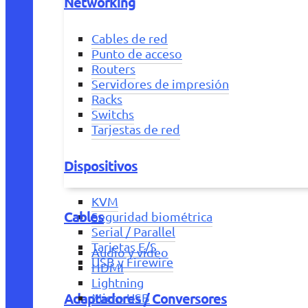
Networking
Cables de red
Punto de acceso
Routers
Servidores de impresión
Racks
Switchs
Tarjestas de red
Dispositivos
KVM
Cables
Seguridad biométrica
Serial / Parallel
Tarjetas E/S
Audio y vídeo
USB y Firewire
HDMI
Lightning
Adaptadores / Conversores
Micro USB