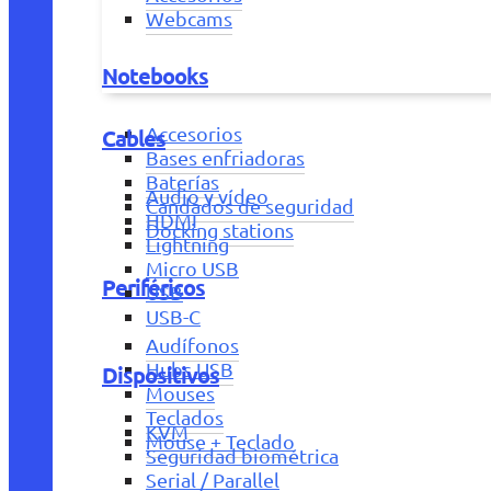
Webcams
Notebooks
Accesorios
Cables
Bases enfriadoras
Baterías
Audio y vídeo
Candados de seguridad
HDMI
Docking stations
Lightning
Micro USB
Periféricos
USB
USB-C
Audífonos
Hubs USB
Dispositivos
Mouses
Teclados
KVM
Mouse + Teclado
Seguridad biométrica
Serial / Parallel