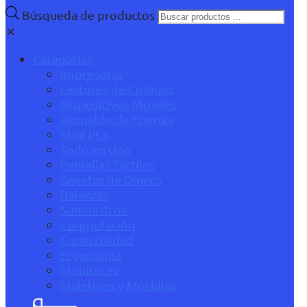
Búsqueda de productos
✕
Categorías
Impresoras
Lectores de Códigos
Dispositivos Móviles
Respaldo de Energía
Mini PCs
Todo en Uno
Pantallas Táctiles
Gavetas de Dinero
Balanzas
Suministros
Computación
Conectividad
Ergonomía
Monitores
Maletines y Mochilas