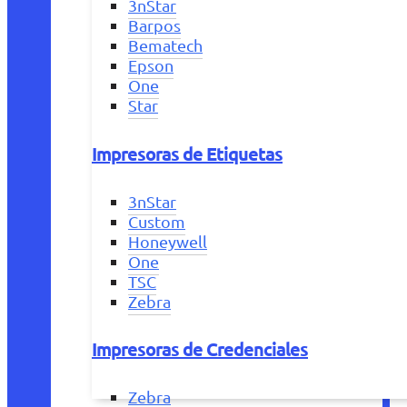
3nStar
Barpos
Bematech
Epson
One
Star
Impresoras de Etiquetas
3nStar
Custom
Honeywell
One
TSC
Zebra
Impresoras de Credenciales
Zebra