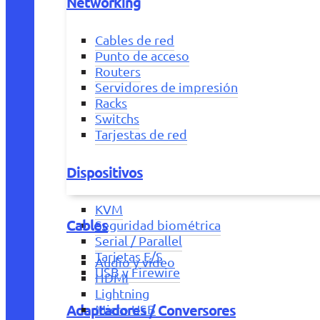
Networking
Cables de red
Punto de acceso
Routers
Servidores de impresión
Racks
Switchs
Tarjestas de red
Dispositivos
KVM
Cables
Seguridad biométrica
Serial / Parallel
Tarjetas E/S
Audio y vídeo
USB y Firewire
HDMI
Lightning
Adaptadores / Conversores
Micro USB