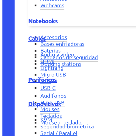
Webcams
Notebooks
Accesorios
Cables
Bases enfriadoras
Baterías
Audio y vídeo
Candados de seguridad
HDMI
Docking stations
Lightning
Micro USB
Periféricos
USB
USB-C
Audífonos
Hubs USB
Dispositivos
Mouses
Teclados
KVM
Mouse + Teclado
Seguridad biométrica
Serial / Parallel