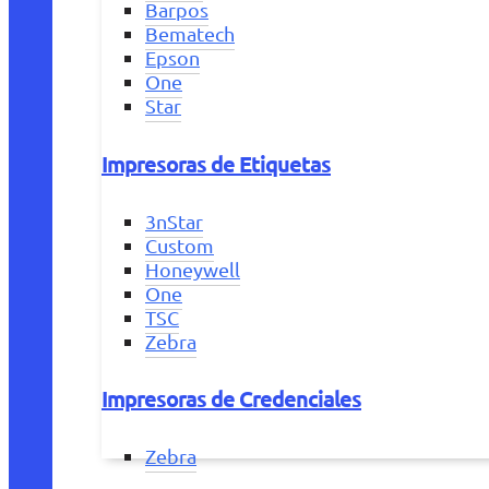
Barpos
Bematech
Epson
One
Star
Impresoras de Etiquetas
3nStar
Custom
Honeywell
One
TSC
Zebra
Impresoras de Credenciales
Zebra