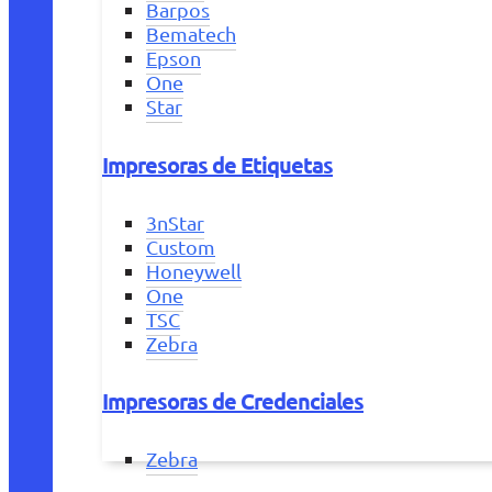
Barpos
Bematech
Epson
One
Star
Impresoras de Etiquetas
3nStar
Custom
Honeywell
One
TSC
Zebra
Impresoras de Credenciales
Zebra