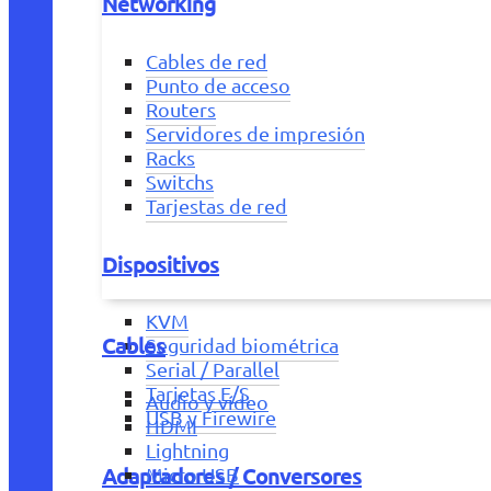
Networking
Cables de red
Punto de acceso
Routers
Servidores de impresión
Racks
Switchs
Tarjestas de red
Dispositivos
KVM
Cables
Seguridad biométrica
Serial / Parallel
Tarjetas E/S
Audio y vídeo
USB y Firewire
HDMI
Lightning
Adaptadores / Conversores
Micro USB