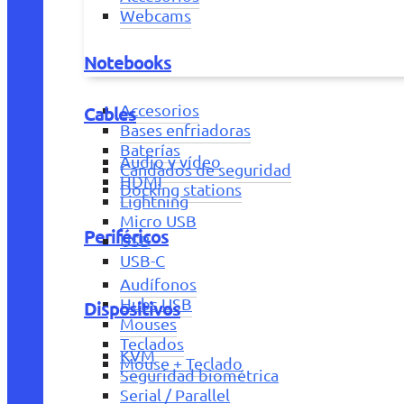
Webcams
Notebooks
Accesorios
Cables
Bases enfriadoras
Baterías
Audio y vídeo
Candados de seguridad
HDMI
Docking stations
Lightning
Micro USB
Periféricos
USB
USB-C
Audífonos
Hubs USB
Dispositivos
Mouses
Teclados
KVM
Mouse + Teclado
Seguridad biométrica
Serial / Parallel