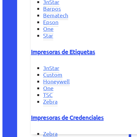
3nStar
Barpos
Bematech
Epson
One
Star
Impresoras de Etiquetas
3nStar
Custom
Honeywell
One
TSC
Zebra
Impresoras de Credenciales
Zebra