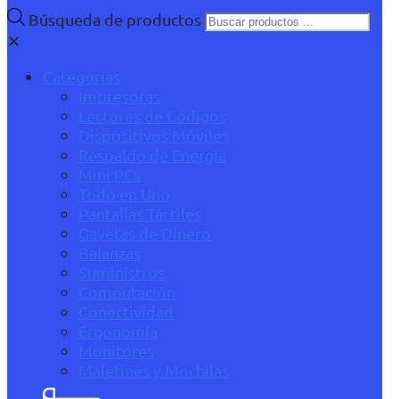
Búsqueda de productos
✕
Categorías
Impresoras
Lectores de Códigos
Dispositivos Móviles
Respaldo de Energía
Mini PCs
Todo en Uno
Pantallas Táctiles
Gavetas de Dinero
Balanzas
Suministros
Computación
Conectividad
Ergonomía
Monitores
Maletines y Mochilas