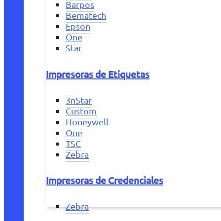
Barpos
Bematech
Epson
One
Star
Impresoras de Etiquetas
3nStar
Custom
Honeywell
One
TSC
Zebra
Impresoras de Credenciales
Zebra