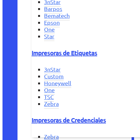
3nStar
Barpos
Bematech
Epson
One
Star
Impresoras de Etiquetas
3nStar
Custom
Honeywell
One
TSC
Zebra
Impresoras de Credenciales
Zebra