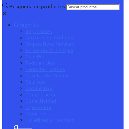
Búsqueda de productos
✕
Categorías
Impresoras
Lectores de Códigos
Dispositivos Móviles
Respaldo de Energía
Mini PCs
Todo en Uno
Pantallas Táctiles
Gavetas de Dinero
Balanzas
Suministros
Computación
Conectividad
Ergonomía
Monitores
Maletines y Mochilas