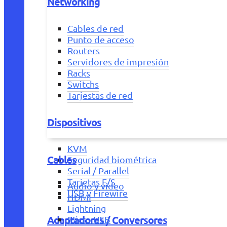
Networking
Cables de red
Punto de acceso
Routers
Servidores de impresión
Racks
Switchs
Tarjestas de red
Dispositivos
KVM
Cables
Seguridad biométrica
Serial / Parallel
Tarjetas E/S
Audio y vídeo
USB y Firewire
HDMI
Lightning
Adaptadores / Conversores
Micro USB