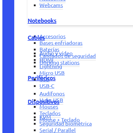
Webcams
Notebooks
Accesorios
Cables
Bases enfriadoras
Baterías
Audio y vídeo
Candados de seguridad
HDMI
Docking stations
Lightning
Micro USB
Periféricos
USB
USB-C
Audífonos
Hubs USB
Dispositivos
Mouses
Teclados
KVM
Mouse + Teclado
Seguridad biométrica
Serial / Parallel