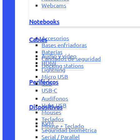
Webcams
Notebooks
Accesorios
Cables
Bases enfriadoras
Baterías
Audio y vídeo
Candados de seguridad
HDMI
Docking stations
Lightning
Micro USB
Periféricos
USB
USB-C
Audífonos
Hubs USB
Dispositivos
Mouses
Teclados
KVM
Mouse + Teclado
Seguridad biométrica
Serial / Parallel