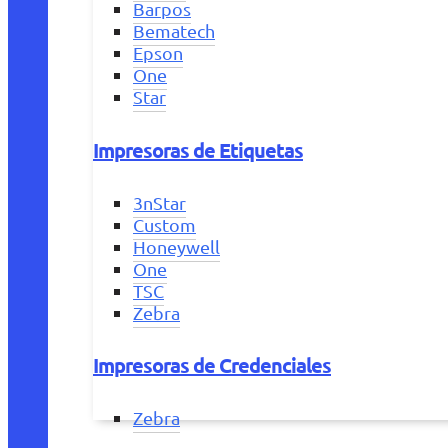
Barpos
Bematech
Epson
One
Star
Impresoras de Etiquetas
3nStar
Custom
Honeywell
One
TSC
Zebra
Impresoras de Credenciales
Zebra