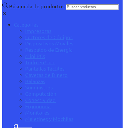
Búsqueda de productos
✕
Categorías
Impresoras
Lectores de Códigos
Dispositivos Móviles
Respaldo de Energía
Mini PCs
Todo en Uno
Pantallas Táctiles
Gavetas de Dinero
Balanzas
Suministros
Computación
Conectividad
Ergonomía
Monitores
Maletines y Mochilas