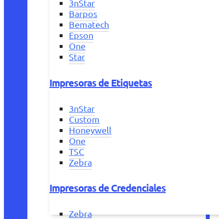
3nStar
Barpos
Bematech
Epson
One
Star
Impresoras de Etiquetas
3nStar
Custom
Honeywell
One
TSC
Zebra
Impresoras de Credenciales
Zebra