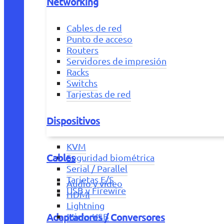
Networking
Cables de red
Punto de acceso
Routers
Servidores de impresión
Racks
Switchs
Tarjestas de red
Dispositivos
KVM
Cables
Seguridad biométrica
Serial / Parallel
Tarjetas E/S
Audio y vídeo
USB y Firewire
HDMI
Lightning
Adaptadores / Conversores
Micro USB