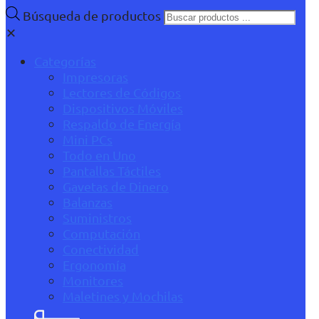
Búsqueda de productos
✕
Categorías
Impresoras
Lectores de Códigos
Dispositivos Móviles
Respaldo de Energía
Mini PCs
Todo en Uno
Pantallas Táctiles
Gavetas de Dinero
Balanzas
Suministros
Computación
Conectividad
Ergonomía
Monitores
Maletines y Mochilas