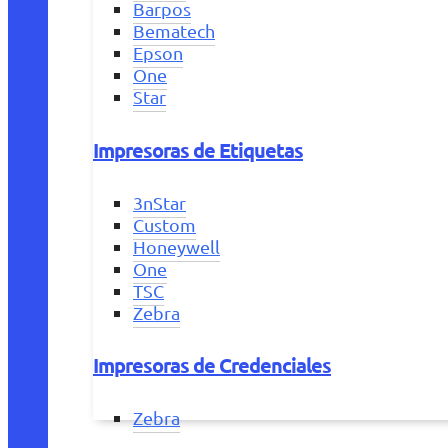
Barpos
Bematech
Epson
One
Star
Impresoras de Etiquetas
3nStar
Custom
Honeywell
One
TSC
Zebra
Impresoras de Credenciales
Zebra