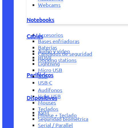
Webcams
Notebooks
Accesorios
Cables
Bases enfriadoras
Baterías
Audio y vídeo
Candados de seguridad
HDMI
Docking stations
Lightning
Micro USB
Periféricos
USB
USB-C
Audífonos
Hubs USB
Dispositivos
Mouses
Teclados
KVM
Mouse + Teclado
Seguridad biométrica
Serial / Parallel