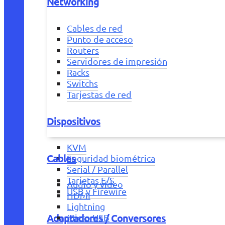
Networking
Cables de red
Punto de acceso
Routers
Servidores de impresión
Racks
Switchs
Tarjestas de red
Dispositivos
KVM
Cables
Seguridad biométrica
Serial / Parallel
Tarjetas E/S
Audio y vídeo
USB y Firewire
HDMI
Lightning
Adaptadores / Conversores
Micro USB