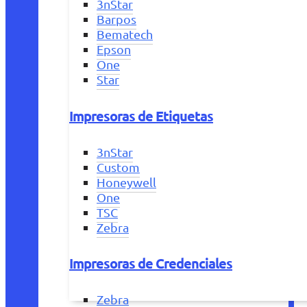
3nStar
Barpos
Bematech
Epson
One
Star
Impresoras de Etiquetas
3nStar
Custom
Honeywell
One
TSC
Zebra
Impresoras de Credenciales
Zebra