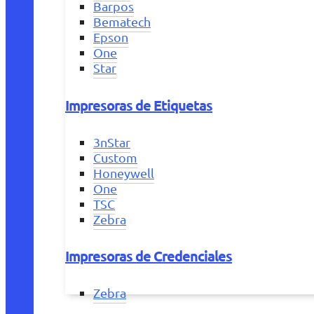
Barpos
Bematech
Epson
One
Star
Impresoras de Etiquetas
3nStar
Custom
Honeywell
One
TSC
Zebra
Impresoras de Credenciales
Zebra