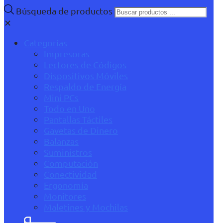
Búsqueda de productos
✕
Categorías
Impresoras
Lectores de Códigos
Dispositivos Móviles
Respaldo de Energía
Mini PCs
Todo en Uno
Pantallas Táctiles
Gavetas de Dinero
Balanzas
Suministros
Computación
Conectividad
Ergonomía
Monitores
Maletines y Mochilas