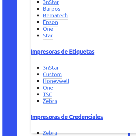
3nStar
Barpos
Bematech
Epson
One
Star
Impresoras de Etiquetas
3nStar
Custom
Honeywell
One
TSC
Zebra
Impresoras de Credenciales
Zebra