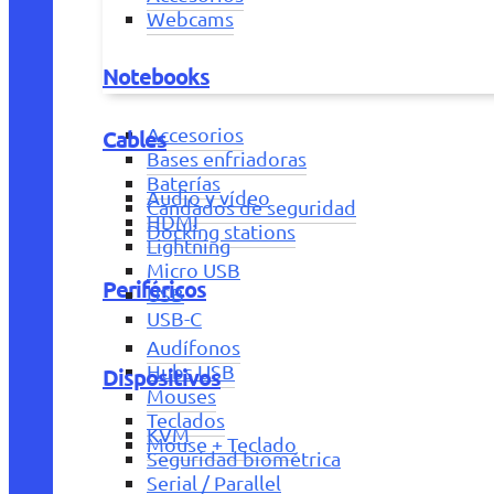
Webcams
Notebooks
Accesorios
Cables
Bases enfriadoras
Baterías
Audio y vídeo
Candados de seguridad
HDMI
Docking stations
Lightning
Micro USB
Periféricos
USB
USB-C
Audífonos
Hubs USB
Dispositivos
Mouses
Teclados
KVM
Mouse + Teclado
Seguridad biométrica
Serial / Parallel