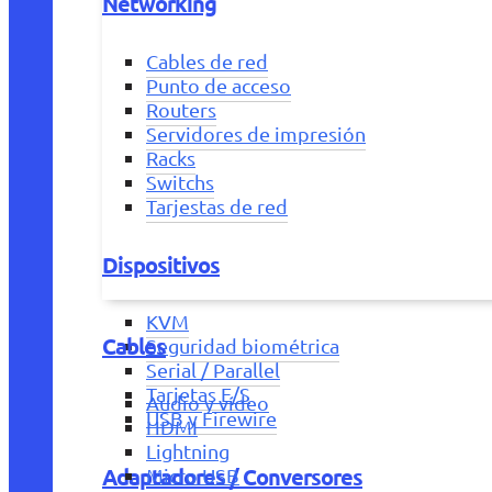
Networking
Cables de red
Punto de acceso
Routers
Servidores de impresión
Racks
Switchs
Tarjestas de red
Dispositivos
KVM
Cables
Seguridad biométrica
Serial / Parallel
Tarjetas E/S
Audio y vídeo
USB y Firewire
HDMI
Lightning
Adaptadores / Conversores
Micro USB