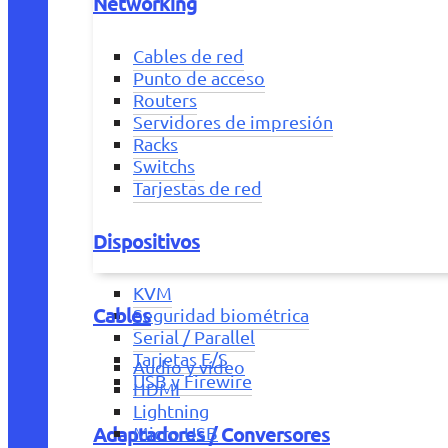
Networking
Cables de red
Punto de acceso
Routers
Servidores de impresión
Racks
Switchs
Tarjestas de red
Dispositivos
KVM
Cables
Seguridad biométrica
Serial / Parallel
Tarjetas E/S
Audio y vídeo
USB y Firewire
HDMI
Lightning
Adaptadores / Conversores
Micro USB