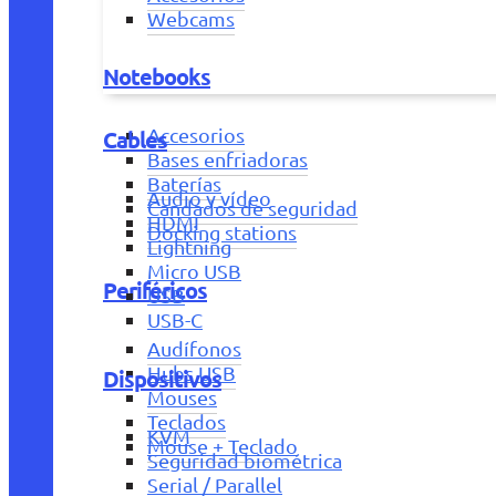
Webcams
Notebooks
Accesorios
Cables
Bases enfriadoras
Baterías
Audio y vídeo
Candados de seguridad
HDMI
Docking stations
Lightning
Micro USB
Periféricos
USB
USB-C
Audífonos
Hubs USB
Dispositivos
Mouses
Teclados
KVM
Mouse + Teclado
Seguridad biométrica
Serial / Parallel