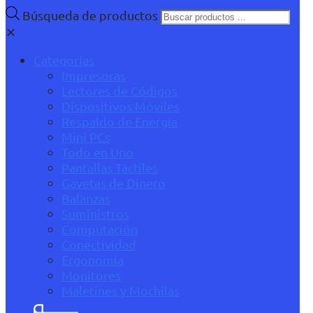
Búsqueda de productos
✕
Categorías
Impresoras
Lectores de Códigos
Dispositivos Móviles
Respaldo de Energía
Mini PCs
Todo en Uno
Pantallas Táctiles
Gavetas de Dinero
Balanzas
Suministros
Computación
Conectividad
Ergonomía
Monitores
Maletines y Mochilas