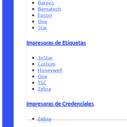
Barpos
Bematech
Epson
One
Star
Impresoras de Etiquetas
3nStar
Custom
Honeywell
One
TSC
Zebra
Impresoras de Credenciales
Zebra