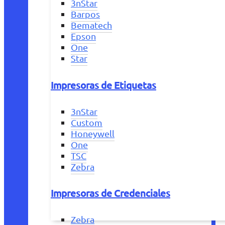
3nStar
Barpos
Bematech
Epson
One
Star
Impresoras de Etiquetas
3nStar
Custom
Honeywell
One
TSC
Zebra
Impresoras de Credenciales
Zebra