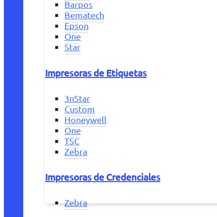
Barpos
Bematech
Epson
One
Star
Impresoras de Etiquetas
3nStar
Custom
Honeywell
One
TSC
Zebra
Impresoras de Credenciales
Zebra