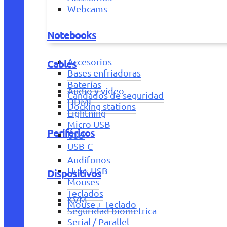
Webcams
Notebooks
Accesorios
Cables
Bases enfriadoras
Baterías
Audio y vídeo
Candados de seguridad
HDMI
Docking stations
Lightning
Micro USB
Periféricos
USB
USB-C
Audífonos
Hubs USB
Dispositivos
Mouses
Teclados
KVM
Mouse + Teclado
Seguridad biométrica
Serial / Parallel