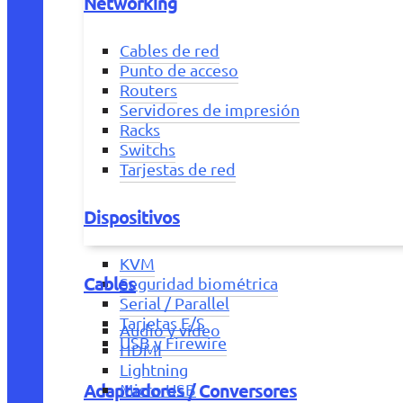
Networking
Cables de red
Punto de acceso
Routers
Servidores de impresión
Racks
Switchs
Tarjestas de red
Dispositivos
KVM
Cables
Seguridad biométrica
Serial / Parallel
Tarjetas E/S
Audio y vídeo
USB y Firewire
HDMI
Lightning
Adaptadores / Conversores
Micro USB