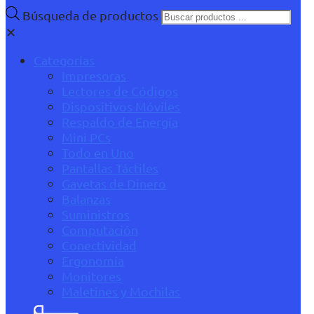
Búsqueda de productos
✕
Categorías
Impresoras
Lectores de Códigos
Dispositivos Móviles
Respaldo de Energía
Mini PCs
Todo en Uno
Pantallas Táctiles
Gavetas de Dinero
Balanzas
Suministros
Computación
Conectividad
Ergonomía
Monitores
Maletines y Mochilas