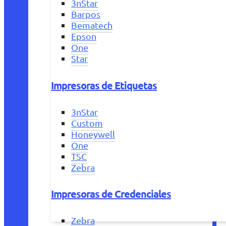
3nStar
Barpos
Bematech
Epson
One
Star
Impresoras de Etiquetas
3nStar
Custom
Honeywell
One
TSC
Zebra
Impresoras de Credenciales
Zebra