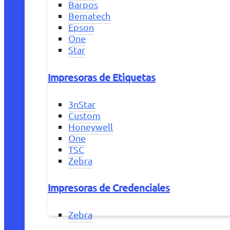
Barpos
Bematech
Epson
One
Star
Impresoras de Etiquetas
3nStar
Custom
Honeywell
One
TSC
Zebra
Impresoras de Credenciales
Zebra