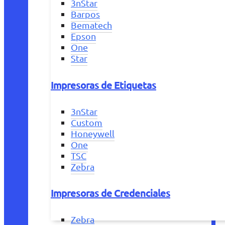
3nStar
Barpos
Bematech
Epson
One
Star
Impresoras de Etiquetas
3nStar
Custom
Honeywell
One
TSC
Zebra
Impresoras de Credenciales
Zebra