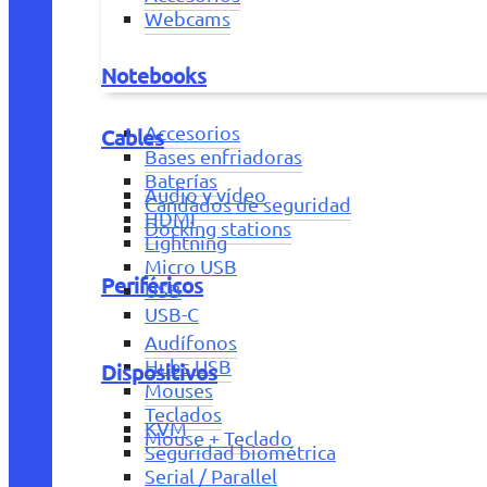
Webcams
Notebooks
Accesorios
Cables
Bases enfriadoras
Baterías
Audio y vídeo
Candados de seguridad
HDMI
Docking stations
Lightning
Micro USB
Periféricos
USB
USB-C
Audífonos
Hubs USB
Dispositivos
Mouses
Teclados
KVM
Mouse + Teclado
Seguridad biométrica
Serial / Parallel