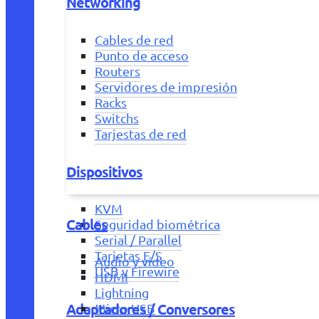
Networking
Cables de red
Punto de acceso
Routers
Servidores de impresión
Racks
Switchs
Tarjestas de red
Dispositivos
KVM
Cables
Seguridad biométrica
Serial / Parallel
Tarjetas E/S
Audio y vídeo
USB y Firewire
HDMI
Lightning
Adaptadores / Conversores
Micro USB