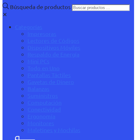
Búsqueda de productos
✕
Categorías
Impresoras
Lectores de Códigos
Dispositivos Móviles
Respaldo de Energía
Mini PCs
Todo en Uno
Pantallas Táctiles
Gavetas de Dinero
Balanzas
Suministros
Computación
Conectividad
Ergonomía
Monitores
Maletines y Mochilas