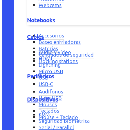
Webcams
Notebooks
Accesorios
Cables
Bases enfriadoras
Baterías
Audio y vídeo
Candados de seguridad
HDMI
Docking stations
Lightning
Micro USB
Periféricos
USB
USB-C
Audífonos
Hubs USB
Dispositivos
Mouses
Teclados
KVM
Mouse + Teclado
Seguridad biométrica
Serial / Parallel