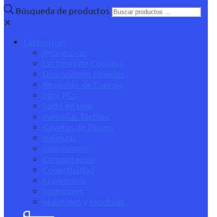
Búsqueda de productos
✕
Categorías
Impresoras
Lectores de Códigos
Dispositivos Móviles
Respaldo de Energía
Mini PCs
Todo en Uno
Pantallas Táctiles
Gavetas de Dinero
Balanzas
Suministros
Computación
Conectividad
Ergonomía
Monitores
Maletines y Mochilas