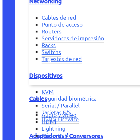
Networking
Cables de red
Punto de acceso
Routers
Servidores de impresión
Racks
Switchs
Tarjestas de red
Dispositivos
KVM
Cables
Seguridad biométrica
Serial / Parallel
Tarjetas E/S
Audio y vídeo
USB y Firewire
HDMI
Lightning
Adaptadores / Conversores
Micro USB