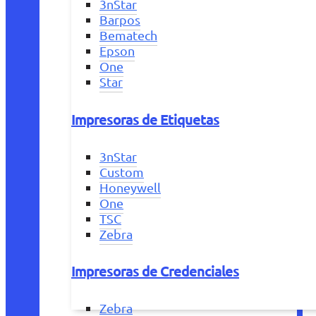
3nStar
Barpos
Bematech
Epson
One
Star
Impresoras de Etiquetas
3nStar
Custom
Honeywell
One
TSC
Zebra
Impresoras de Credenciales
Zebra