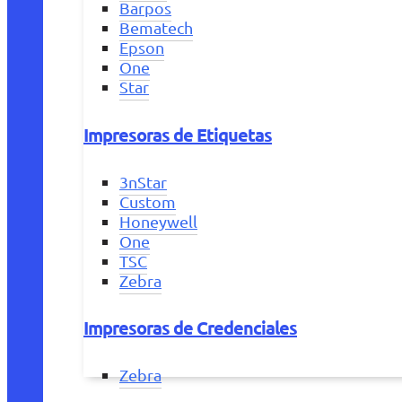
Barpos
Bematech
Epson
One
Star
Impresoras de Etiquetas
3nStar
Custom
Honeywell
One
TSC
Zebra
Impresoras de Credenciales
Zebra