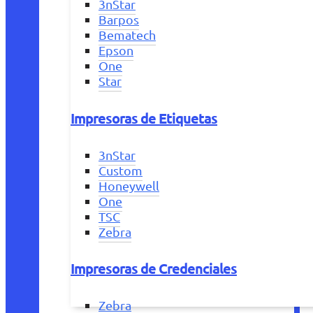
3nStar
Barpos
Bematech
Epson
One
Star
Impresoras de Etiquetas
3nStar
Custom
Honeywell
One
TSC
Zebra
Impresoras de Credenciales
Zebra