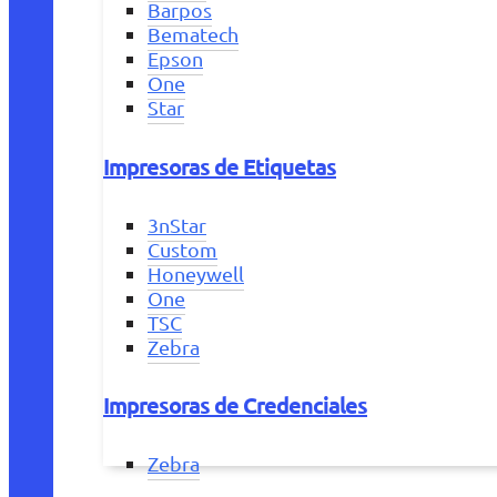
Barpos
Bematech
Epson
One
Star
Impresoras de Etiquetas
3nStar
Custom
Honeywell
One
TSC
Zebra
Impresoras de Credenciales
Zebra