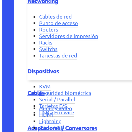
Networking
Cables de red
Punto de acceso
Routers
Servidores de impresión
Racks
Switchs
Tarjestas de red
Dispositivos
KVM
Cables
Seguridad biométrica
Serial / Parallel
Tarjetas E/S
Audio y vídeo
USB y Firewire
HDMI
Lightning
Adaptadores / Conversores
Micro USB