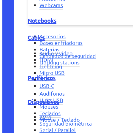
Webcams
Notebooks
Accesorios
Cables
Bases enfriadoras
Baterías
Audio y vídeo
Candados de seguridad
HDMI
Docking stations
Lightning
Micro USB
Periféricos
USB
USB-C
Audífonos
Hubs USB
Dispositivos
Mouses
Teclados
KVM
Mouse + Teclado
Seguridad biométrica
Serial / Parallel