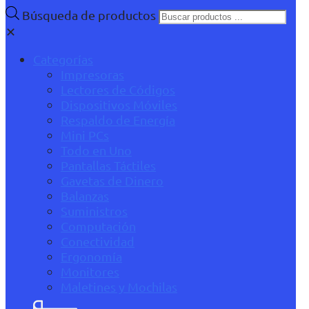
Búsqueda de productos
✕
Categorías
Impresoras
Lectores de Códigos
Dispositivos Móviles
Respaldo de Energía
Mini PCs
Todo en Uno
Pantallas Táctiles
Gavetas de Dinero
Balanzas
Suministros
Computación
Conectividad
Ergonomía
Monitores
Maletines y Mochilas