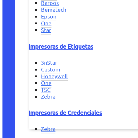
Barpos
Bematech
Epson
One
Star
Impresoras de Etiquetas
3nStar
Custom
Honeywell
One
TSC
Zebra
Impresoras de Credenciales
Zebra