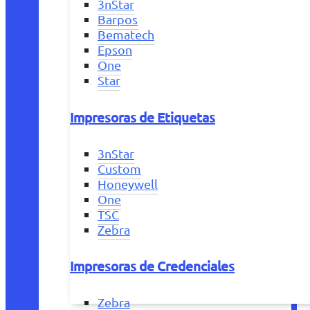
3nStar
Barpos
Bematech
Epson
One
Star
Impresoras de Etiquetas
3nStar
Custom
Honeywell
One
TSC
Zebra
Impresoras de Credenciales
Zebra