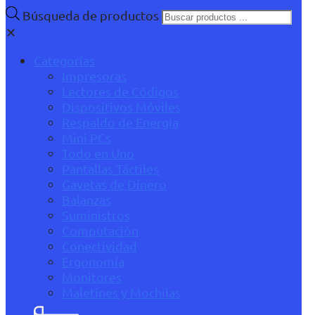
Búsqueda de productos
✕
Categorías
Impresoras
Lectores de Códigos
Dispositivos Móviles
Respaldo de Energía
Mini PCs
Todo en Uno
Pantallas Táctiles
Gavetas de Dinero
Balanzas
Suministros
Computación
Conectividad
Ergonomía
Monitores
Maletines y Mochilas