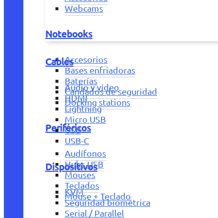
Webcams
Notebooks
Accesorios
Cables
Bases enfriadoras
Baterías
Audio y vídeo
Candados de seguridad
HDMI
Docking stations
Lightning
Micro USB
Periféricos
USB
USB-C
Audífonos
Hubs USB
Dispositivos
Mouses
Teclados
KVM
Mouse + Teclado
Seguridad biométrica
Serial / Parallel