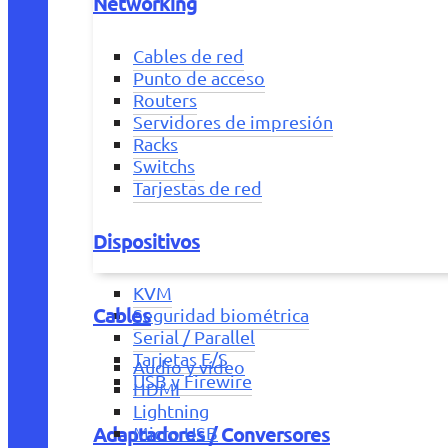
Networking
Cables de red
Punto de acceso
Routers
Servidores de impresión
Racks
Switchs
Tarjestas de red
Dispositivos
KVM
Cables
Seguridad biométrica
Serial / Parallel
Tarjetas E/S
Audio y vídeo
USB y Firewire
HDMI
Lightning
Adaptadores / Conversores
Micro USB