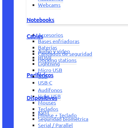
Webcams
Notebooks
Accesorios
Cables
Bases enfriadoras
Baterías
Audio y vídeo
Candados de seguridad
HDMI
Docking stations
Lightning
Micro USB
Periféricos
USB
USB-C
Audífonos
Hubs USB
Dispositivos
Mouses
Teclados
KVM
Mouse + Teclado
Seguridad biométrica
Serial / Parallel