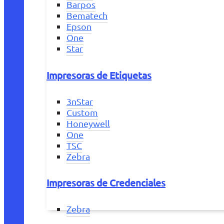
Barpos
Bematech
Epson
One
Star
Impresoras de Etiquetas
3nStar
Custom
Honeywell
One
TSC
Zebra
Impresoras de Credenciales
Zebra