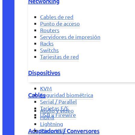
Networking
Cables de red
Punto de acceso
Routers
Servidores de impresión
Racks
Switchs
Tarjestas de red
Dispositivos
KVM
Cables
Seguridad biométrica
Serial / Parallel
Tarjetas E/S
Audio y vídeo
USB y Firewire
HDMI
Lightning
Adaptadores / Conversores
Micro USB