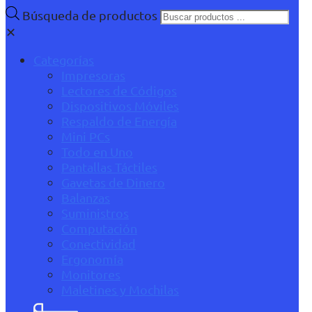
Búsqueda de productos
✕
Categorías
Impresoras
Lectores de Códigos
Dispositivos Móviles
Respaldo de Energía
Mini PCs
Todo en Uno
Pantallas Táctiles
Gavetas de Dinero
Balanzas
Suministros
Computación
Conectividad
Ergonomía
Monitores
Maletines y Mochilas