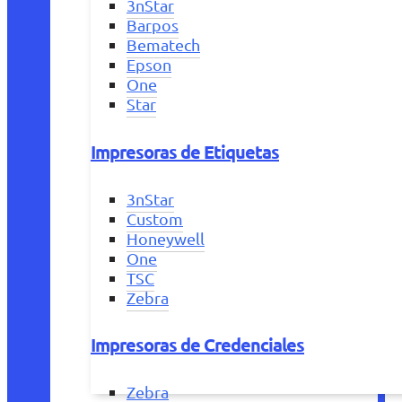
3nStar
Barpos
Bematech
Epson
One
Star
Impresoras de Etiquetas
3nStar
Custom
Honeywell
One
TSC
Zebra
Impresoras de Credenciales
Zebra