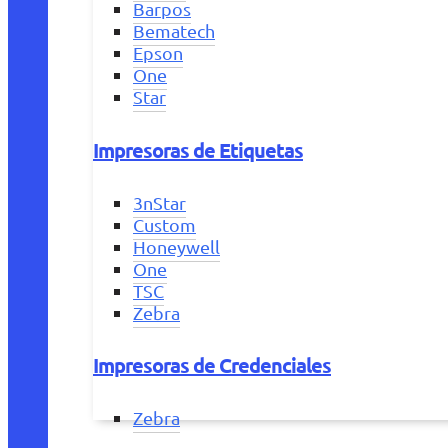
Barpos
Bematech
Epson
One
Star
Impresoras de Etiquetas
3nStar
Custom
Honeywell
One
TSC
Zebra
Impresoras de Credenciales
Zebra