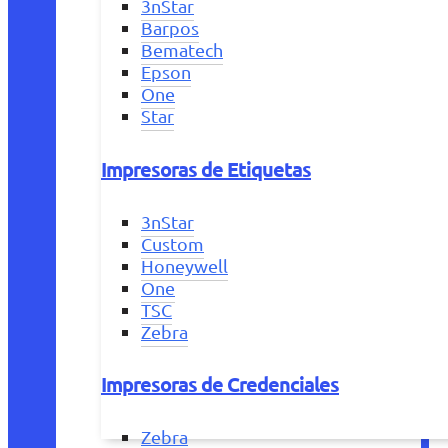
3nStar
Barpos
Bematech
Epson
One
Star
Impresoras de Etiquetas
3nStar
Custom
Honeywell
One
TSC
Zebra
Impresoras de Credenciales
Zebra