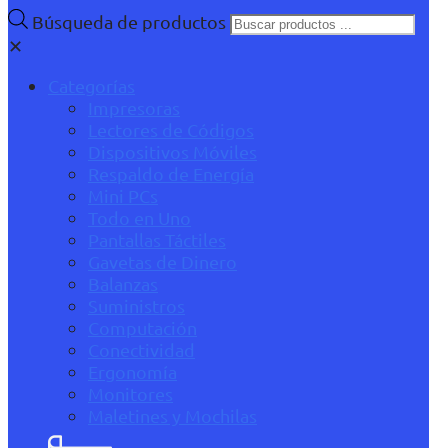
Búsqueda de productos
✕
Categorías
Impresoras
Lectores de Códigos
Dispositivos Móviles
Respaldo de Energía
Mini PCs
Todo en Uno
Pantallas Táctiles
Gavetas de Dinero
Balanzas
Suministros
Computación
Conectividad
Ergonomía
Monitores
Maletines y Mochilas