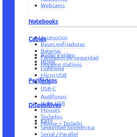
Webcams
Notebooks
Accesorios
Cables
Bases enfriadoras
Baterías
Audio y vídeo
Candados de seguridad
HDMI
Docking stations
Lightning
Micro USB
Periféricos
USB
USB-C
Audífonos
Hubs USB
Dispositivos
Mouses
Teclados
KVM
Mouse + Teclado
Seguridad biométrica
Serial / Parallel