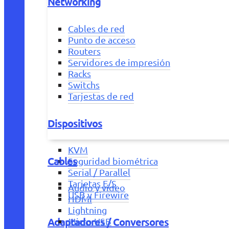
Networking
Cables de red
Punto de acceso
Routers
Servidores de impresión
Racks
Switchs
Tarjestas de red
Dispositivos
KVM
Cables
Seguridad biométrica
Serial / Parallel
Tarjetas E/S
Audio y vídeo
USB y Firewire
HDMI
Lightning
Adaptadores / Conversores
Micro USB