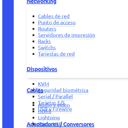
Networking
Cables de red
Punto de acceso
Routers
Servidores de impresión
Racks
Switchs
Tarjestas de red
Dispositivos
KVM
Cables
Seguridad biométrica
Serial / Parallel
Tarjetas E/S
Audio y vídeo
USB y Firewire
HDMI
Lightning
Adaptadores / Conversores
Micro USB