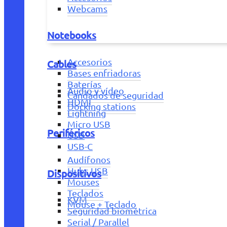
Webcams
Notebooks
Accesorios
Cables
Bases enfriadoras
Baterías
Audio y vídeo
Candados de seguridad
HDMI
Docking stations
Lightning
Micro USB
Periféricos
USB
USB-C
Audífonos
Hubs USB
Dispositivos
Mouses
Teclados
KVM
Mouse + Teclado
Seguridad biométrica
Serial / Parallel