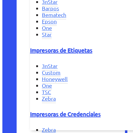
3nStar
Barpos
Bematech
Epson
One
Star
Impresoras de Etiquetas
3nStar
Custom
Honeywell
One
TSC
Zebra
Impresoras de Credenciales
Zebra