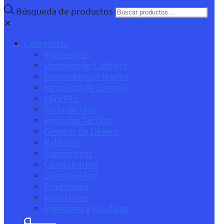
Búsqueda de productos
✕
Categorías
Impresoras
Lectores de Códigos
Dispositivos Móviles
Respaldo de Energía
Mini PCs
Todo en Uno
Pantallas Táctiles
Gavetas de Dinero
Balanzas
Suministros
Computación
Conectividad
Ergonomía
Monitores
Maletines y Mochilas