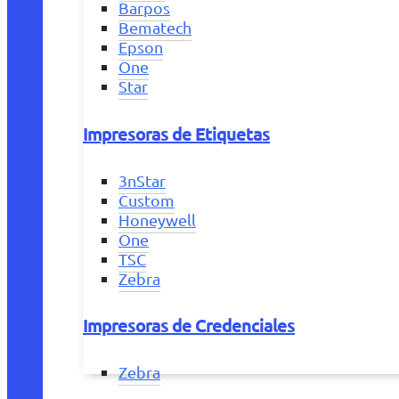
Barpos
Bematech
Epson
One
Star
Impresoras de Etiquetas
3nStar
Custom
Honeywell
One
TSC
Zebra
Impresoras de Credenciales
Zebra