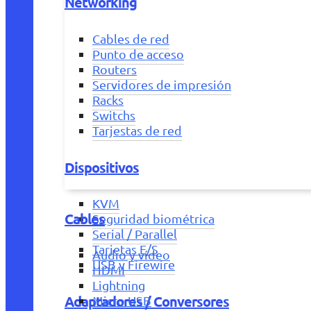
Networking
Cables de red
Punto de acceso
Routers
Servidores de impresión
Racks
Switchs
Tarjestas de red
Dispositivos
KVM
Cables
Seguridad biométrica
Serial / Parallel
Tarjetas E/S
Audio y vídeo
USB y Firewire
HDMI
Lightning
Adaptadores / Conversores
Micro USB