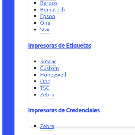
Barpos
Bematech
Epson
One
Star
Impresoras de Etiquetas
3nStar
Custom
Honeywell
One
TSC
Zebra
Impresoras de Credenciales
Zebra