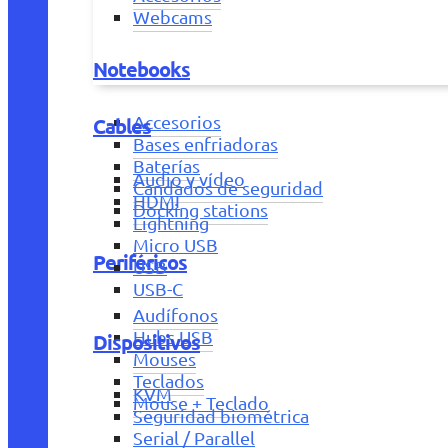
Webcams
Notebooks
Accesorios
Cables
Bases enfriadoras
Baterías
Audio y vídeo
Candados de seguridad
HDMI
Docking stations
Lightning
Micro USB
Periféricos
USB
USB-C
Audífonos
Hubs USB
Dispositivos
Mouses
Teclados
KVM
Mouse + Teclado
Seguridad biométrica
Serial / Parallel