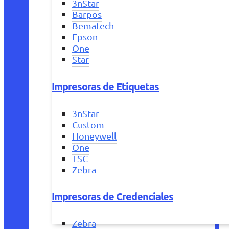
3nStar
Barpos
Bematech
Epson
One
Star
Impresoras de Etiquetas
3nStar
Custom
Honeywell
One
TSC
Zebra
Impresoras de Credenciales
Zebra