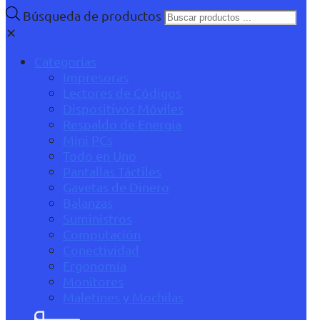
Búsqueda de productos
✕
Categorías
Impresoras
Lectores de Códigos
Dispositivos Móviles
Respaldo de Energía
Mini PCs
Todo en Uno
Pantallas Táctiles
Gavetas de Dinero
Balanzas
Suministros
Computación
Conectividad
Ergonomía
Monitores
Maletines y Mochilas