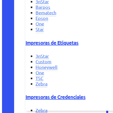
3nStar
Barpos
Bematech
Epson
One
Star
Impresoras de Etiquetas
3nStar
Custom
Honeywell
One
TSC
Zebra
Impresoras de Credenciales
Zebra