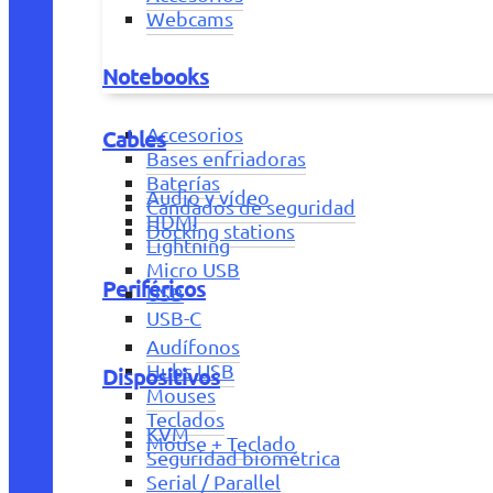
Webcams
Notebooks
Accesorios
Cables
Bases enfriadoras
Baterías
Audio y vídeo
Candados de seguridad
HDMI
Docking stations
Lightning
Micro USB
Periféricos
USB
USB-C
Audífonos
Hubs USB
Dispositivos
Mouses
Teclados
KVM
Mouse + Teclado
Seguridad biométrica
Serial / Parallel