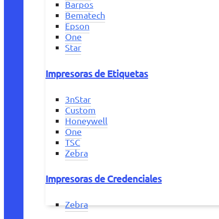
Barpos
Bematech
Epson
One
Star
Impresoras de Etiquetas
3nStar
Custom
Honeywell
One
TSC
Zebra
Impresoras de Credenciales
Zebra