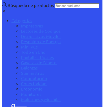
Búsqueda de productos
✕
Categorías
Impresoras
Lectores de Códigos
Dispositivos Móviles
Respaldo de Energía
Mini PCs
Todo en Uno
Pantallas Táctiles
Gavetas de Dinero
Balanzas
Suministros
Computación
Conectividad
Ergonomía
Monitores
Maletines y Mochilas