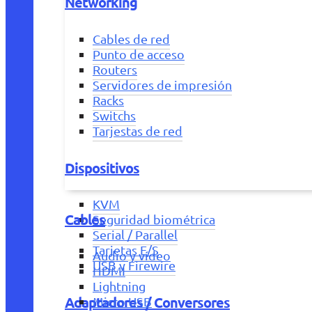
Networking
Cables de red
Punto de acceso
Routers
Servidores de impresión
Racks
Switchs
Tarjestas de red
Dispositivos
KVM
Cables
Seguridad biométrica
Serial / Parallel
Tarjetas E/S
Audio y vídeo
USB y Firewire
HDMI
Lightning
Adaptadores / Conversores
Micro USB