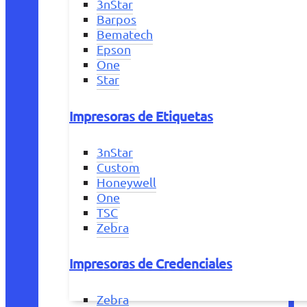
3nStar
Barpos
Bematech
Epson
One
Star
Impresoras de Etiquetas
3nStar
Custom
Honeywell
One
TSC
Zebra
Impresoras de Credenciales
Zebra