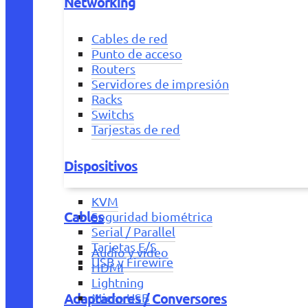
Networking
Cables de red
Punto de acceso
Routers
Servidores de impresión
Racks
Switchs
Tarjestas de red
Dispositivos
KVM
Cables
Seguridad biométrica
Serial / Parallel
Tarjetas E/S
Audio y vídeo
USB y Firewire
HDMI
Lightning
Adaptadores / Conversores
Micro USB