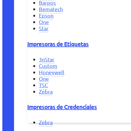
Barpos
Bematech
Epson
One
Star
Impresoras de Etiquetas
3nStar
Custom
Honeywell
One
TSC
Zebra
Impresoras de Credenciales
Zebra