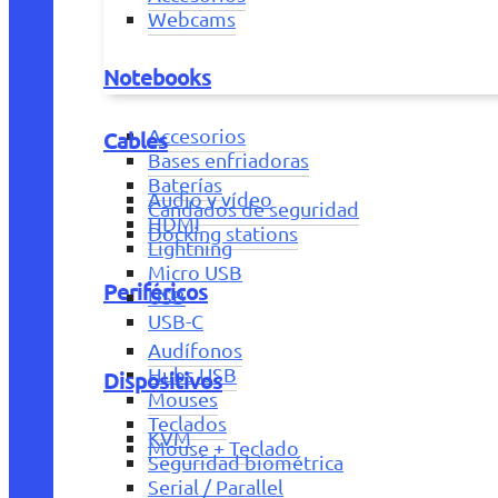
Webcams
Notebooks
Accesorios
Cables
Bases enfriadoras
Baterías
Audio y vídeo
Candados de seguridad
HDMI
Docking stations
Lightning
Micro USB
Periféricos
USB
USB-C
Audífonos
Hubs USB
Dispositivos
Mouses
Teclados
KVM
Mouse + Teclado
Seguridad biométrica
Serial / Parallel