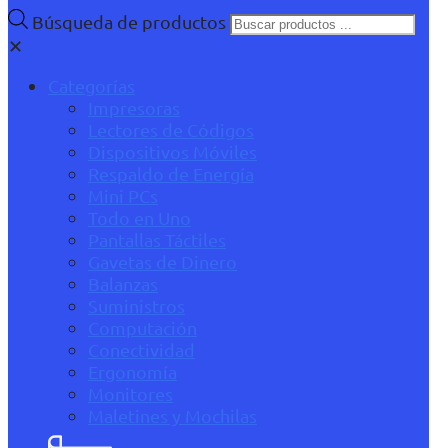
Búsqueda de productos
✕
Categorías
Impresoras
Lectores de Códigos
Dispositivos Móviles
Respaldo de Energía
Mini PCs
Todo en Uno
Pantallas Táctiles
Gavetas de Dinero
Balanzas
Suministros
Computación
Conectividad
Ergonomía
Monitores
Maletines y Mochilas