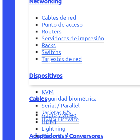
Networking
Cables de red
Punto de acceso
Routers
Servidores de impresión
Racks
Switchs
Tarjestas de red
Dispositivos
KVM
Cables
Seguridad biométrica
Serial / Parallel
Tarjetas E/S
Audio y vídeo
USB y Firewire
HDMI
Lightning
Adaptadores / Conversores
Micro USB