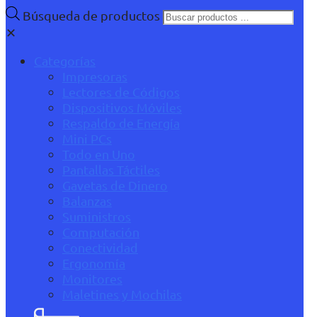
Búsqueda de productos
✕
Categorías
Impresoras
Lectores de Códigos
Dispositivos Móviles
Respaldo de Energía
Mini PCs
Todo en Uno
Pantallas Táctiles
Gavetas de Dinero
Balanzas
Suministros
Computación
Conectividad
Ergonomía
Monitores
Maletines y Mochilas