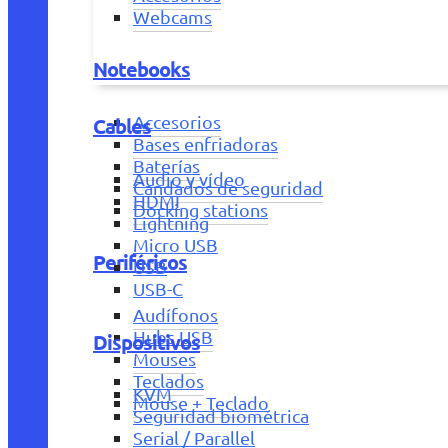
Webcams
Notebooks
Accesorios
Cables
Bases enfriadoras
Baterías
Audio y vídeo
Candados de seguridad
HDMI
Docking stations
Lightning
Micro USB
Periféricos
USB
USB-C
Audífonos
Hubs USB
Dispositivos
Mouses
Teclados
KVM
Mouse + Teclado
Seguridad biométrica
Serial / Parallel