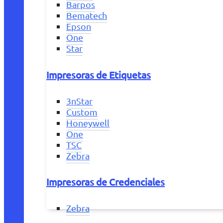
Barpos
Bematech
Epson
One
Star
Impresoras de Etiquetas
3nStar
Custom
Honeywell
One
TSC
Zebra
Impresoras de Credenciales
Zebra