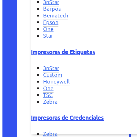
3nStar
Barpos
Bematech
Epson
One
Star
Impresoras de Etiquetas
3nStar
Custom
Honeywell
One
TSC
Zebra
Impresoras de Credenciales
Zebra