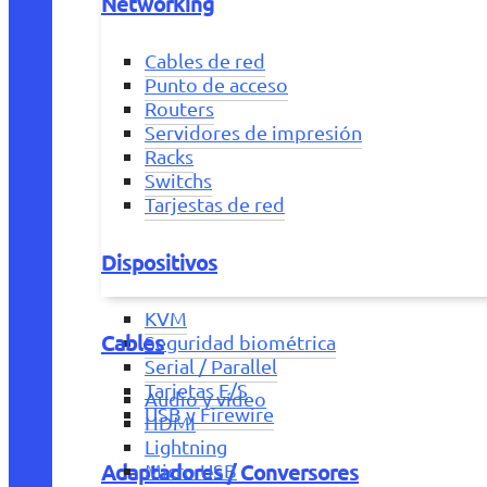
Networking
Cables de red
Punto de acceso
Routers
Servidores de impresión
Racks
Switchs
Tarjestas de red
Dispositivos
KVM
Cables
Seguridad biométrica
Serial / Parallel
Tarjetas E/S
Audio y vídeo
USB y Firewire
HDMI
Lightning
Adaptadores / Conversores
Micro USB