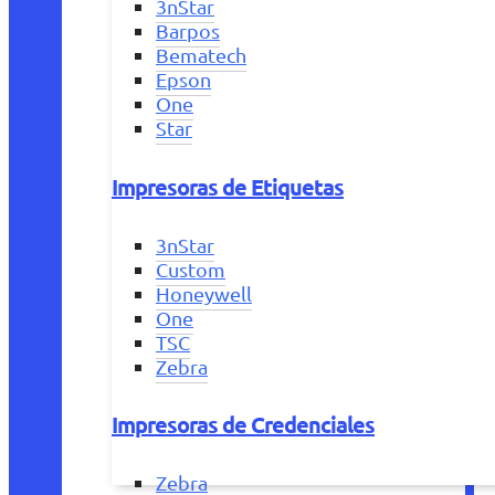
3nStar
Barpos
Bematech
Epson
One
Star
Impresoras de Etiquetas
3nStar
Custom
Honeywell
One
TSC
Zebra
Impresoras de Credenciales
Zebra