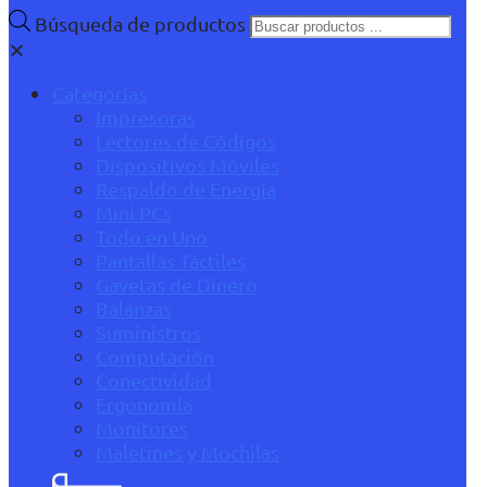
Búsqueda de productos
✕
Categorías
Impresoras
Lectores de Códigos
Dispositivos Móviles
Respaldo de Energía
Mini PCs
Todo en Uno
Pantallas Táctiles
Gavetas de Dinero
Balanzas
Suministros
Computación
Conectividad
Ergonomía
Monitores
Maletines y Mochilas