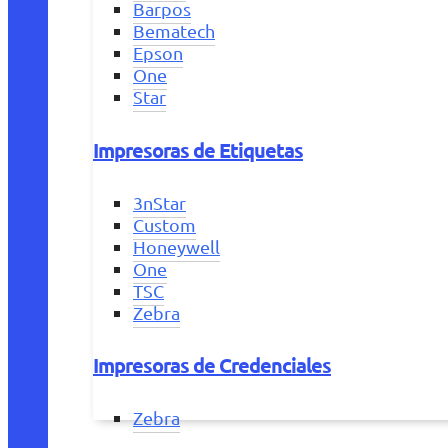
Barpos
Bematech
Epson
One
Star
Impresoras de Etiquetas
3nStar
Custom
Honeywell
One
TSC
Zebra
Impresoras de Credenciales
Zebra