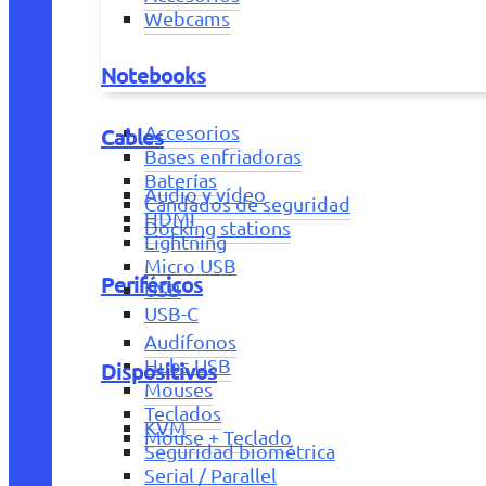
Webcams
Notebooks
Accesorios
Cables
Bases enfriadoras
Baterías
Audio y vídeo
Candados de seguridad
HDMI
Docking stations
Lightning
Micro USB
Periféricos
USB
USB-C
Audífonos
Hubs USB
Dispositivos
Mouses
Teclados
KVM
Mouse + Teclado
Seguridad biométrica
Serial / Parallel