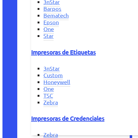
3nStar
Barpos
Bematech
Epson
One
Star
Impresoras de Etiquetas
3nStar
Custom
Honeywell
One
TSC
Zebra
Impresoras de Credenciales
Zebra