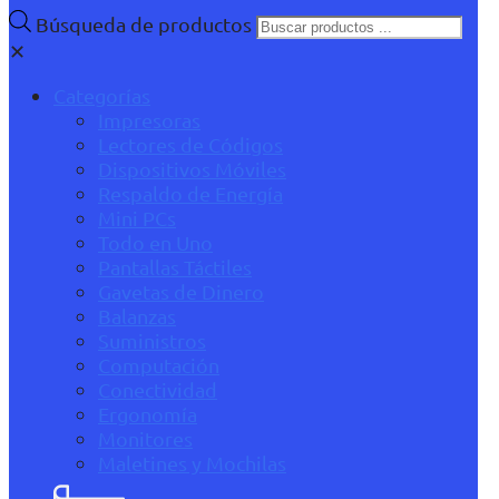
Búsqueda de productos
✕
Categorías
Impresoras
Lectores de Códigos
Dispositivos Móviles
Respaldo de Energía
Mini PCs
Todo en Uno
Pantallas Táctiles
Gavetas de Dinero
Balanzas
Suministros
Computación
Conectividad
Ergonomía
Monitores
Maletines y Mochilas