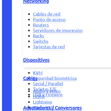
Networking
Cables de red
Punto de acceso
Routers
Servidores de impresión
Racks
Switchs
Tarjestas de red
Dispositivos
KVM
Cables
Seguridad biométrica
Serial / Parallel
Tarjetas E/S
Audio y vídeo
USB y Firewire
HDMI
Lightning
Adaptadores / Conversores
Micro USB