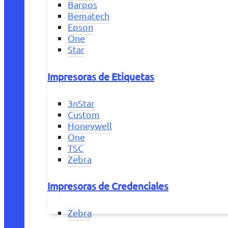
Barpos
Bematech
Epson
One
Star
Impresoras de Etiquetas
3nStar
Custom
Honeywell
One
TSC
Zebra
Impresoras de Credenciales
Zebra