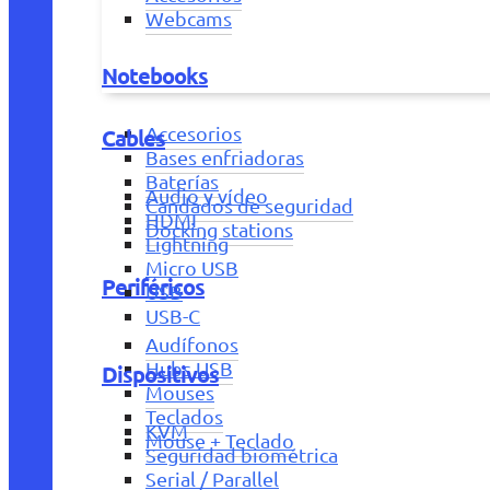
Webcams
Notebooks
Accesorios
Cables
Bases enfriadoras
Baterías
Audio y vídeo
Candados de seguridad
HDMI
Docking stations
Lightning
Micro USB
Periféricos
USB
USB-C
Audífonos
Hubs USB
Dispositivos
Mouses
Teclados
KVM
Mouse + Teclado
Seguridad biométrica
Serial / Parallel