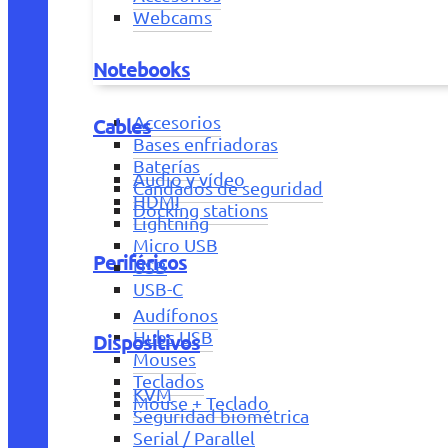
Webcams
Notebooks
Accesorios
Cables
Bases enfriadoras
Baterías
Audio y vídeo
Candados de seguridad
HDMI
Docking stations
Lightning
Micro USB
Periféricos
USB
USB-C
Audífonos
Hubs USB
Dispositivos
Mouses
Teclados
KVM
Mouse + Teclado
Seguridad biométrica
Serial / Parallel