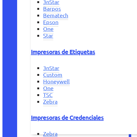
3nStar
Barpos
Bematech
Epson
One
Star
Impresoras de Etiquetas
3nStar
Custom
Honeywell
One
TSC
Zebra
Impresoras de Credenciales
Zebra