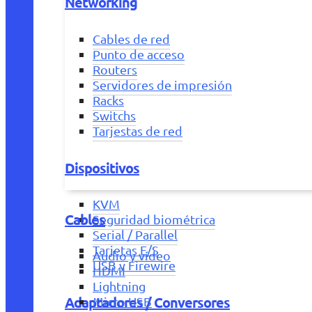
Networking
Cables de red
Punto de acceso
Routers
Servidores de impresión
Racks
Switchs
Tarjestas de red
Dispositivos
KVM
Cables
Seguridad biométrica
Serial / Parallel
Tarjetas E/S
Audio y vídeo
USB y Firewire
HDMI
Lightning
Adaptadores / Conversores
Micro USB