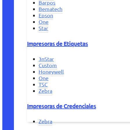
Barpos
Bematech
Epson
One
Star
Impresoras de Etiquetas
3nStar
Custom
Honeywell
One
TSC
Zebra
Impresoras de Credenciales
Zebra