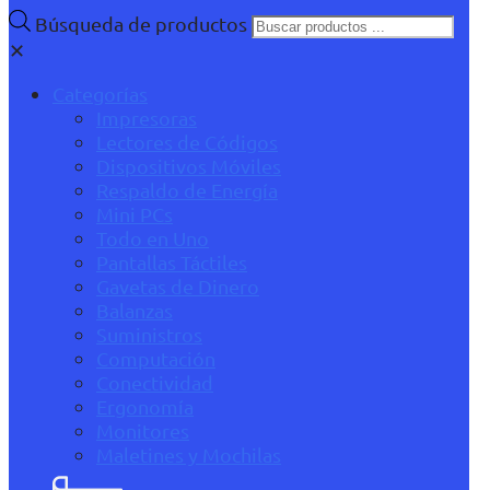
Búsqueda de productos
✕
Categorías
Impresoras
Lectores de Códigos
Dispositivos Móviles
Respaldo de Energía
Mini PCs
Todo en Uno
Pantallas Táctiles
Gavetas de Dinero
Balanzas
Suministros
Computación
Conectividad
Ergonomía
Monitores
Maletines y Mochilas