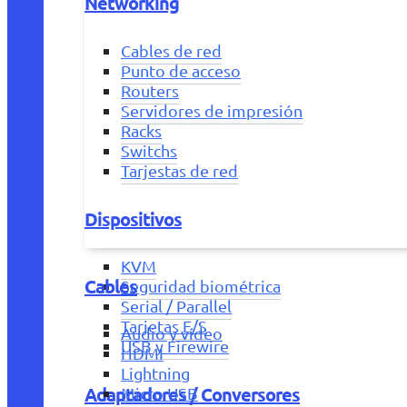
Networking
Cables de red
Punto de acceso
Routers
Servidores de impresión
Racks
Switchs
Tarjestas de red
Dispositivos
KVM
Cables
Seguridad biométrica
Serial / Parallel
Tarjetas E/S
Audio y vídeo
USB y Firewire
HDMI
Lightning
Adaptadores / Conversores
Micro USB