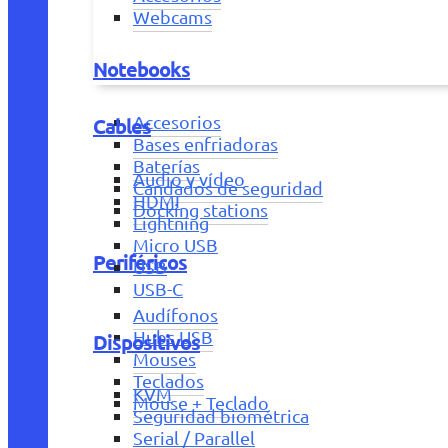
Webcams
Notebooks
Accesorios
Cables
Bases enfriadoras
Baterías
Audio y vídeo
Candados de seguridad
HDMI
Docking stations
Lightning
Micro USB
Periféricos
USB
USB-C
Audífonos
Hubs USB
Dispositivos
Mouses
Teclados
KVM
Mouse + Teclado
Seguridad biométrica
Serial / Parallel