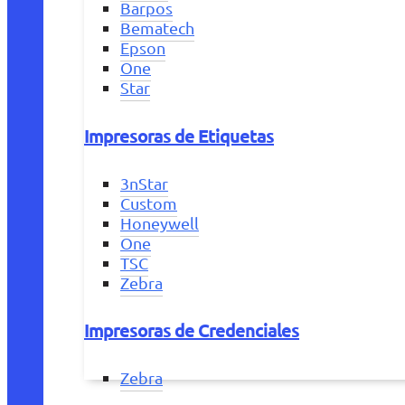
Barpos
Bematech
Epson
One
Star
Impresoras de Etiquetas
3nStar
Custom
Honeywell
One
TSC
Zebra
Impresoras de Credenciales
Zebra