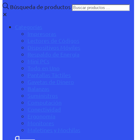
Búsqueda de productos
✕
Categorías
Impresoras
Lectores de Códigos
Dispositivos Móviles
Respaldo de Energía
Mini PCs
Todo en Uno
Pantallas Táctiles
Gavetas de Dinero
Balanzas
Suministros
Computación
Conectividad
Ergonomía
Monitores
Maletines y Mochilas