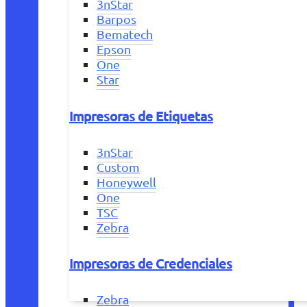
3nStar
Barpos
Bematech
Epson
One
Star
Impresoras de Etiquetas
3nStar
Custom
Honeywell
One
TSC
Zebra
Impresoras de Credenciales
Zebra