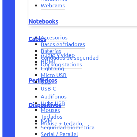
Webcams
Notebooks
Accesorios
Cables
Bases enfriadoras
Baterías
Audio y vídeo
Candados de seguridad
HDMI
Docking stations
Lightning
Micro USB
Periféricos
USB
USB-C
Audífonos
Hubs USB
Dispositivos
Mouses
Teclados
KVM
Mouse + Teclado
Seguridad biométrica
Serial / Parallel