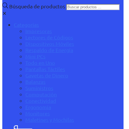
Búsqueda de productos
✕
Categorías
Impresoras
Lectores de Códigos
Dispositivos Móviles
Respaldo de Energía
Mini PCs
Todo en Uno
Pantallas Táctiles
Gavetas de Dinero
Balanzas
Suministros
Computación
Conectividad
Ergonomía
Monitores
Maletines y Mochilas