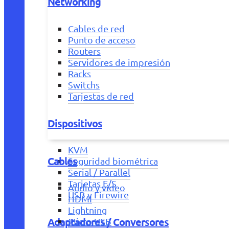
Networking
Cables de red
Punto de acceso
Routers
Servidores de impresión
Racks
Switchs
Tarjestas de red
Dispositivos
KVM
Cables
Seguridad biométrica
Serial / Parallel
Tarjetas E/S
Audio y vídeo
USB y Firewire
HDMI
Lightning
Adaptadores / Conversores
Micro USB