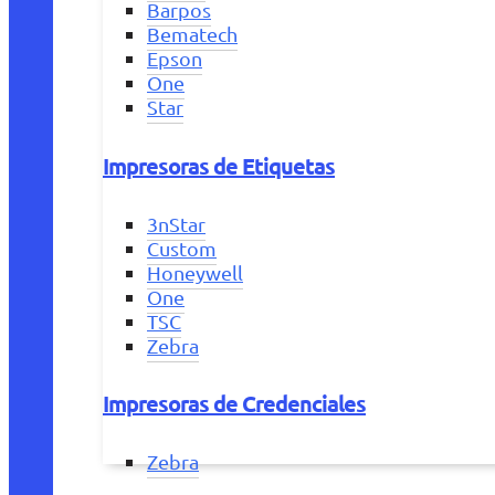
Barpos
Bematech
Epson
One
Star
Impresoras de Etiquetas
3nStar
Custom
Honeywell
One
TSC
Zebra
Impresoras de Credenciales
Zebra