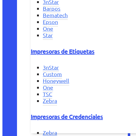
3nStar
Barpos
Bematech
Epson
One
Star
Impresoras de Etiquetas
3nStar
Custom
Honeywell
One
TSC
Zebra
Impresoras de Credenciales
Zebra