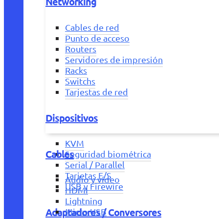
Networking
Cables de red
Punto de acceso
Routers
Servidores de impresión
Racks
Switchs
Tarjestas de red
Dispositivos
KVM
Cables
Seguridad biométrica
Serial / Parallel
Tarjetas E/S
Audio y vídeo
USB y Firewire
HDMI
Lightning
Adaptadores / Conversores
Micro USB