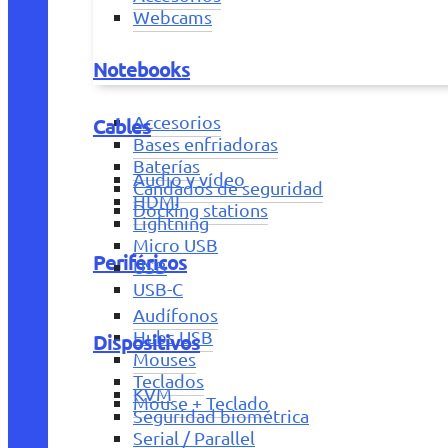
Webcams
Notebooks
Accesorios
Cables
Bases enfriadoras
Baterías
Audio y vídeo
Candados de seguridad
HDMI
Docking stations
Lightning
Micro USB
Periféricos
USB
USB-C
Audífonos
Hubs USB
Dispositivos
Mouses
Teclados
KVM
Mouse + Teclado
Seguridad biométrica
Serial / Parallel