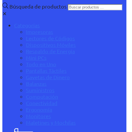
Búsqueda de productos
✕
Categorías
Impresoras
Lectores de Códigos
Dispositivos Móviles
Respaldo de Energía
Mini PCs
Todo en Uno
Pantallas Táctiles
Gavetas de Dinero
Balanzas
Suministros
Computación
Conectividad
Ergonomía
Monitores
Maletines y Mochilas