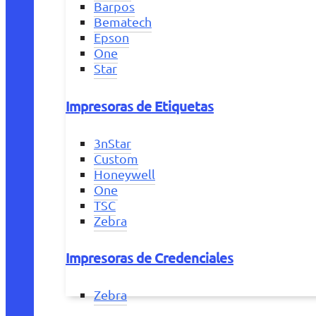
Barpos
Bematech
Epson
One
Star
Impresoras de Etiquetas
3nStar
Custom
Honeywell
One
TSC
Zebra
Impresoras de Credenciales
Zebra