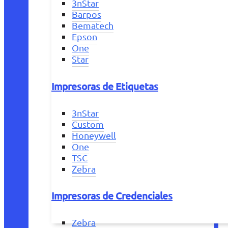
3nStar
Barpos
Bematech
Epson
One
Star
Impresoras de Etiquetas
3nStar
Custom
Honeywell
One
TSC
Zebra
Impresoras de Credenciales
Zebra