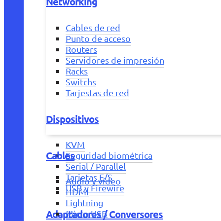
Networking
Cables de red
Punto de acceso
Routers
Servidores de impresión
Racks
Switchs
Tarjestas de red
Dispositivos
KVM
Cables
Seguridad biométrica
Serial / Parallel
Tarjetas E/S
Audio y vídeo
USB y Firewire
HDMI
Lightning
Adaptadores / Conversores
Micro USB