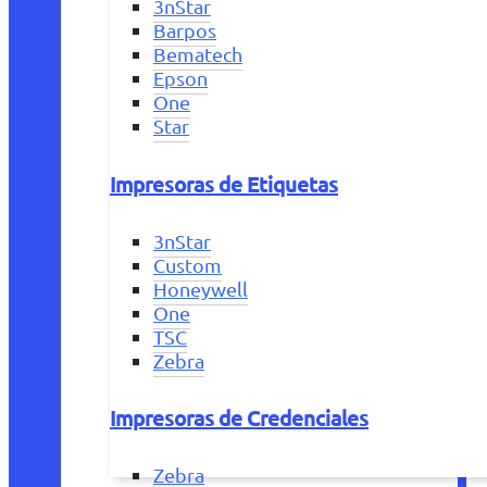
3nStar
Barpos
Bematech
Epson
One
Star
Impresoras de Etiquetas
3nStar
Custom
Honeywell
One
TSC
Zebra
Impresoras de Credenciales
Zebra