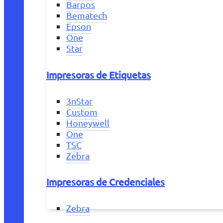
Barpos
Bematech
Epson
One
Star
Impresoras de Etiquetas
3nStar
Custom
Honeywell
One
TSC
Zebra
Impresoras de Credenciales
Zebra