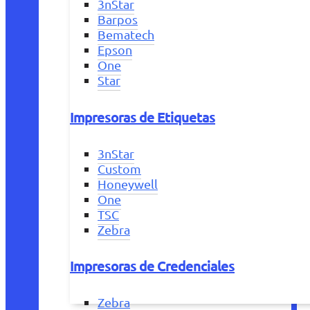
3nStar
Barpos
Bematech
Epson
One
Star
Impresoras de Etiquetas
3nStar
Custom
Honeywell
One
TSC
Zebra
Impresoras de Credenciales
Zebra