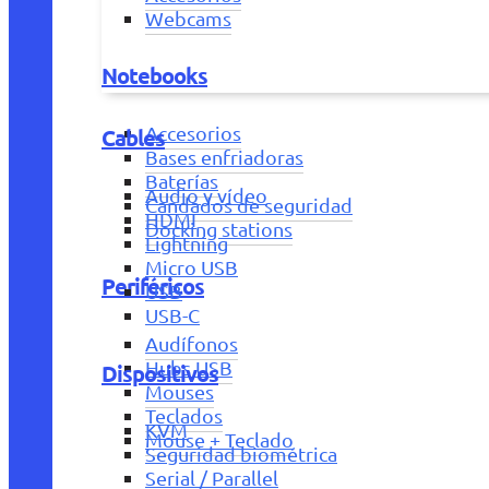
Webcams
Notebooks
Accesorios
Cables
Bases enfriadoras
Baterías
Audio y vídeo
Candados de seguridad
HDMI
Docking stations
Lightning
Micro USB
Periféricos
USB
USB-C
Audífonos
Hubs USB
Dispositivos
Mouses
Teclados
KVM
Mouse + Teclado
Seguridad biométrica
Serial / Parallel