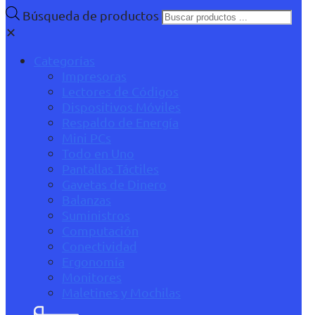
Búsqueda de productos
✕
Categorías
Impresoras
Lectores de Códigos
Dispositivos Móviles
Respaldo de Energía
Mini PCs
Todo en Uno
Pantallas Táctiles
Gavetas de Dinero
Balanzas
Suministros
Computación
Conectividad
Ergonomía
Monitores
Maletines y Mochilas