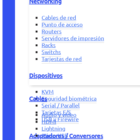
Networking
Cables de red
Punto de acceso
Routers
Servidores de impresión
Racks
Switchs
Tarjestas de red
Dispositivos
KVM
Cables
Seguridad biométrica
Serial / Parallel
Tarjetas E/S
Audio y vídeo
USB y Firewire
HDMI
Lightning
Adaptadores / Conversores
Micro USB