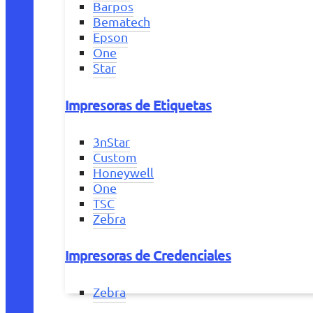
Barpos
Bematech
Epson
One
Star
Impresoras de Etiquetas
3nStar
Custom
Honeywell
One
TSC
Zebra
Impresoras de Credenciales
Zebra