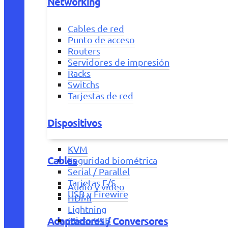
Networking
Cables de red
Punto de acceso
Routers
Servidores de impresión
Racks
Switchs
Tarjestas de red
Dispositivos
KVM
Cables
Seguridad biométrica
Serial / Parallel
Tarjetas E/S
Audio y vídeo
USB y Firewire
HDMI
Lightning
Adaptadores / Conversores
Micro USB