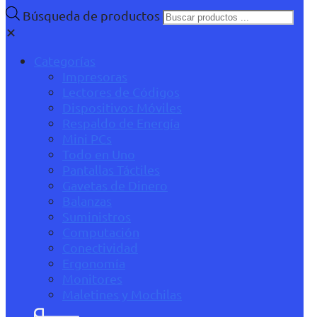
Búsqueda de productos
✕
Categorías
Impresoras
Lectores de Códigos
Dispositivos Móviles
Respaldo de Energía
Mini PCs
Todo en Uno
Pantallas Táctiles
Gavetas de Dinero
Balanzas
Suministros
Computación
Conectividad
Ergonomía
Monitores
Maletines y Mochilas