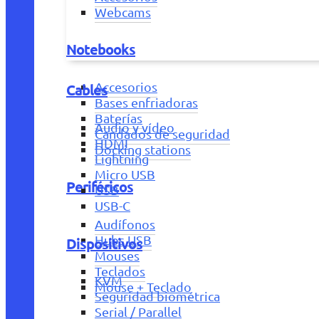
Webcams
Notebooks
Accesorios
Cables
Bases enfriadoras
Baterías
Audio y vídeo
Candados de seguridad
HDMI
Docking stations
Lightning
Micro USB
Periféricos
USB
USB-C
Audífonos
Hubs USB
Dispositivos
Mouses
Teclados
KVM
Mouse + Teclado
Seguridad biométrica
Serial / Parallel