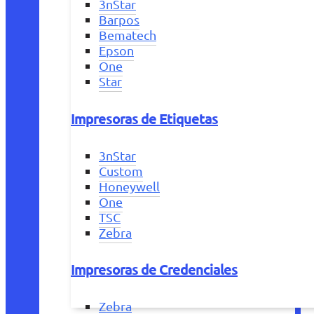
3nStar
Barpos
Bematech
Epson
One
Star
Impresoras de Etiquetas
3nStar
Custom
Honeywell
One
TSC
Zebra
Impresoras de Credenciales
Zebra