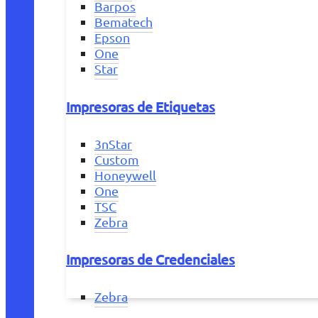
Barpos
Bematech
Epson
One
Star
Impresoras de Etiquetas
3nStar
Custom
Honeywell
One
TSC
Zebra
Impresoras de Credenciales
Zebra