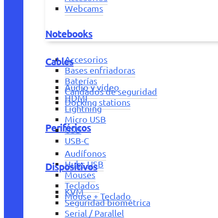
Webcams
Notebooks
Accesorios
Cables
Bases enfriadoras
Baterías
Audio y vídeo
Candados de seguridad
HDMI
Docking stations
Lightning
Micro USB
Periféricos
USB
USB-C
Audífonos
Hubs USB
Dispositivos
Mouses
Teclados
KVM
Mouse + Teclado
Seguridad biométrica
Serial / Parallel