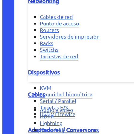
Networking
Cables de red
Punto de acceso
Routers
Servidores de impresión
Racks
Switchs
Tarjestas de red
Dispositivos
KVM
Cables
Seguridad biométrica
Serial / Parallel
Tarjetas E/S
Audio y vídeo
USB y Firewire
HDMI
Lightning
Adaptadores / Conversores
Micro USB