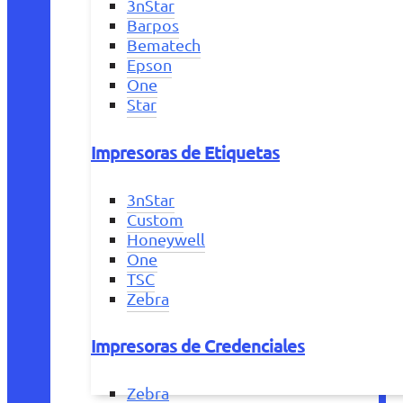
3nStar
Barpos
Bematech
Epson
One
Star
Impresoras de Etiquetas
3nStar
Custom
Honeywell
One
TSC
Zebra
Impresoras de Credenciales
Zebra