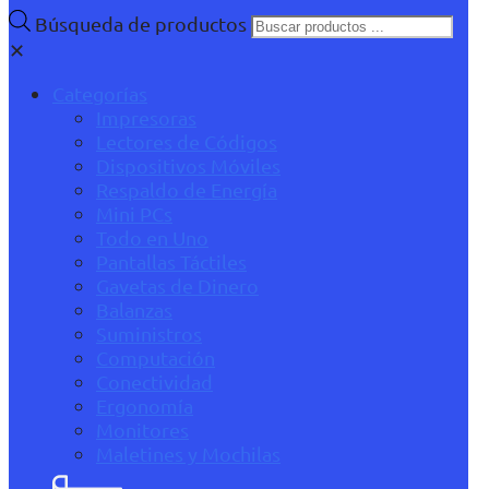
Búsqueda de productos
✕
Categorías
Impresoras
Lectores de Códigos
Dispositivos Móviles
Respaldo de Energía
Mini PCs
Todo en Uno
Pantallas Táctiles
Gavetas de Dinero
Balanzas
Suministros
Computación
Conectividad
Ergonomía
Monitores
Maletines y Mochilas