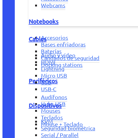
Webcams
Notebooks
Accesorios
Cables
Bases enfriadoras
Baterías
Audio y vídeo
Candados de seguridad
HDMI
Docking stations
Lightning
Micro USB
Periféricos
USB
USB-C
Audífonos
Hubs USB
Dispositivos
Mouses
Teclados
KVM
Mouse + Teclado
Seguridad biométrica
Serial / Parallel