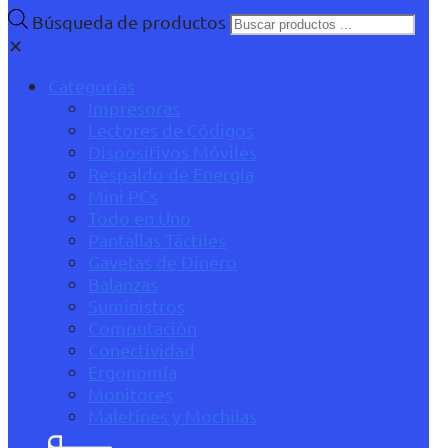
Búsqueda de productos
✕
Categorías
Impresoras
Lectores de Códigos
Dispositivos Móviles
Respaldo de Energía
Mini PCs
Todo en Uno
Pantallas Táctiles
Gavetas de Dinero
Balanzas
Suministros
Computación
Conectividad
Ergonomía
Monitores
Maletines y Mochilas