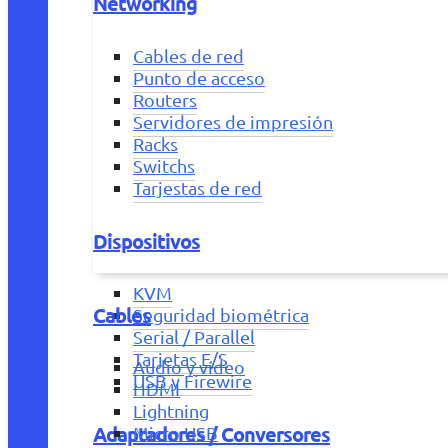
Networking
Cables de red
Punto de acceso
Routers
Servidores de impresión
Racks
Switchs
Tarjestas de red
Dispositivos
KVM
Cables
Seguridad biométrica
Serial / Parallel
Tarjetas E/S
Audio y vídeo
USB y Firewire
HDMI
Lightning
Adaptadores / Conversores
Micro USB