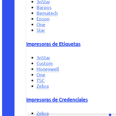
3nStar
Barpos
Bematech
Epson
One
Star
Impresoras de Etiquetas
3nStar
Custom
Honeywell
One
TSC
Zebra
Impresoras de Credenciales
Zebra