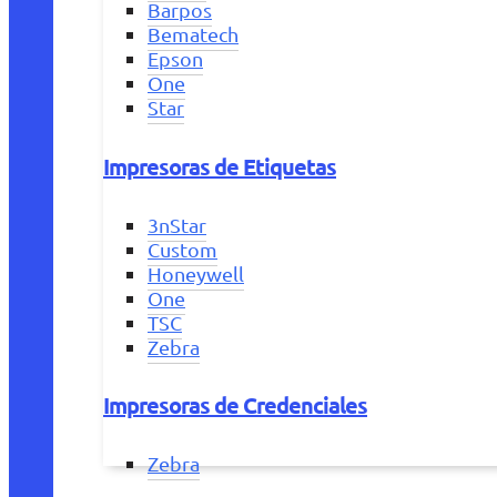
Barpos
Bematech
Epson
One
Star
Impresoras de Etiquetas
3nStar
Custom
Honeywell
One
TSC
Zebra
Impresoras de Credenciales
Zebra