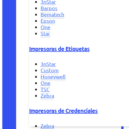
3nStar
Barpos
Bematech
Epson
One
Star
Impresoras de Etiquetas
3nStar
Custom
Honeywell
One
TSC
Zebra
Impresoras de Credenciales
Zebra