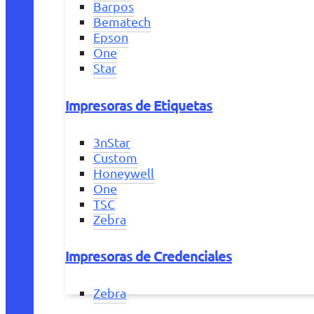
Barpos
Bematech
Epson
One
Star
Impresoras de Etiquetas
3nStar
Custom
Honeywell
One
TSC
Zebra
Impresoras de Credenciales
Zebra