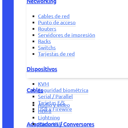
Networking
Cables de red
Punto de acceso
Routers
Servidores de impresión
Racks
Switchs
Tarjestas de red
Dispositivos
KVM
Cables
Seguridad biométrica
Serial / Parallel
Tarjetas E/S
Audio y vídeo
USB y Firewire
HDMI
Lightning
Adaptadores / Conversores
Micro USB