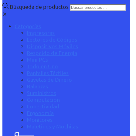
Búsqueda de productos
✕
Categorías
Impresoras
Lectores de Códigos
Dispositivos Móviles
Respaldo de Energía
Mini PCs
Todo en Uno
Pantallas Táctiles
Gavetas de Dinero
Balanzas
Suministros
Computación
Conectividad
Ergonomía
Monitores
Maletines y Mochilas