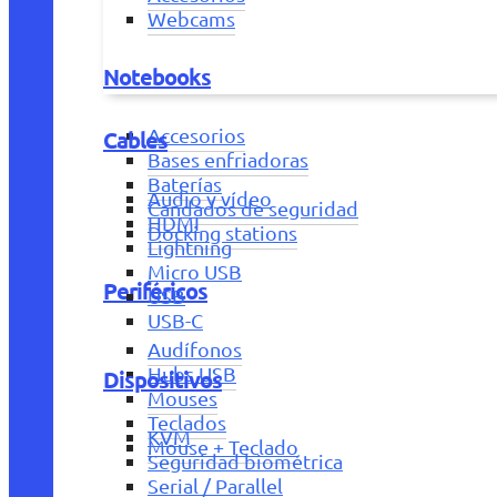
Webcams
Notebooks
Accesorios
Cables
Bases enfriadoras
Baterías
Audio y vídeo
Candados de seguridad
HDMI
Docking stations
Lightning
Micro USB
Periféricos
USB
USB-C
Audífonos
Hubs USB
Dispositivos
Mouses
Teclados
KVM
Mouse + Teclado
Seguridad biométrica
Serial / Parallel