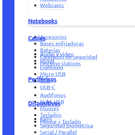
Webcams
Notebooks
Accesorios
Cables
Bases enfriadoras
Baterías
Audio y vídeo
Candados de seguridad
HDMI
Docking stations
Lightning
Micro USB
Periféricos
USB
USB-C
Audífonos
Hubs USB
Dispositivos
Mouses
Teclados
KVM
Mouse + Teclado
Seguridad biométrica
Serial / Parallel