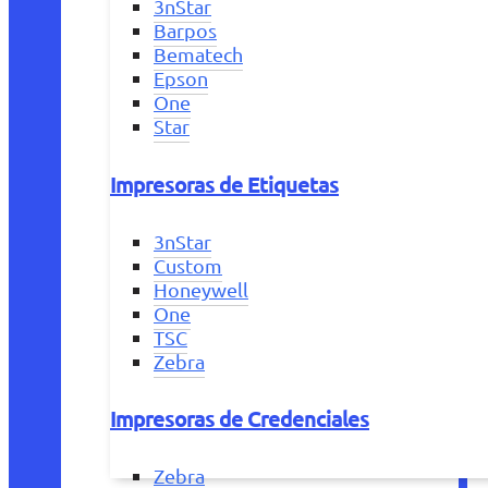
3nStar
Barpos
Bematech
Epson
One
Star
Impresoras de Etiquetas
3nStar
Custom
Honeywell
One
TSC
Zebra
Impresoras de Credenciales
Zebra