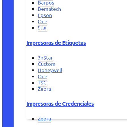
Barpos
Bematech
Epson
One
Star
Impresoras de Etiquetas
3nStar
Custom
Honeywell
One
TSC
Zebra
Impresoras de Credenciales
Zebra