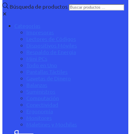
Búsqueda de productos
✕
Categorías
Impresoras
Lectores de Códigos
Dispositivos Móviles
Respaldo de Energía
Mini PCs
Todo en Uno
Pantallas Táctiles
Gavetas de Dinero
Balanzas
Suministros
Computación
Conectividad
Ergonomía
Monitores
Maletines y Mochilas