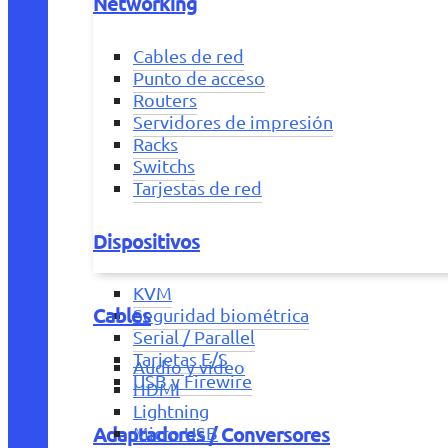
Networking
Cables de red
Punto de acceso
Routers
Servidores de impresión
Racks
Switchs
Tarjestas de red
Dispositivos
KVM
Cables
Seguridad biométrica
Serial / Parallel
Tarjetas E/S
Audio y vídeo
USB y Firewire
HDMI
Lightning
Adaptadores / Conversores
Micro USB