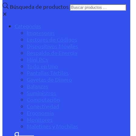
Búsqueda de productos
✕
Categorías
Impresoras
Lectores de Códigos
Dispositivos Móviles
Respaldo de Energía
Mini PCs
Todo en Uno
Pantallas Táctiles
Gavetas de Dinero
Balanzas
Suministros
Computación
Conectividad
Ergonomía
Monitores
Maletines y Mochilas