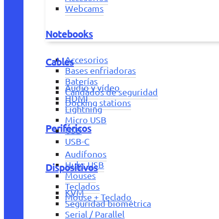
Webcams
Notebooks
Accesorios
Cables
Bases enfriadoras
Baterías
Audio y vídeo
Candados de seguridad
HDMI
Docking stations
Lightning
Micro USB
Periféricos
USB
USB-C
Audífonos
Hubs USB
Dispositivos
Mouses
Teclados
KVM
Mouse + Teclado
Seguridad biométrica
Serial / Parallel