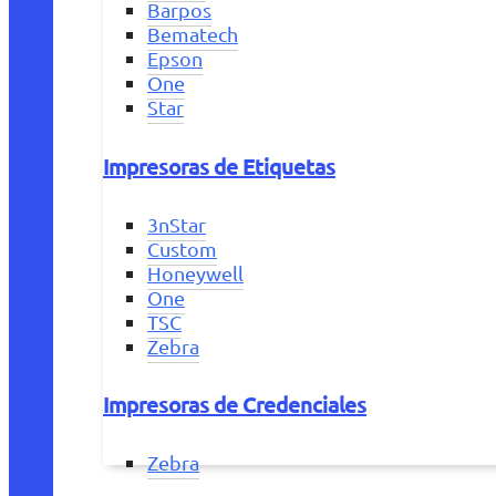
Barpos
Bematech
Epson
One
Star
Impresoras de Etiquetas
3nStar
Custom
Honeywell
One
TSC
Zebra
Impresoras de Credenciales
Zebra