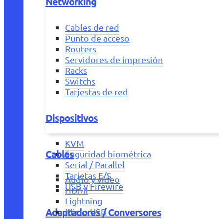
Networking
Cables de red
Punto de acceso
Routers
Servidores de impresión
Racks
Switchs
Tarjestas de red
Dispositivos
KVM
Cables
Seguridad biométrica
Serial / Parallel
Tarjetas E/S
Audio y vídeo
USB y Firewire
HDMI
Lightning
Adaptadores / Conversores
Micro USB