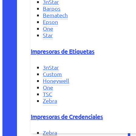
3nStar
Barpos
Bematech
Epson
One
Star
Impresoras de Etiquetas
3nStar
Custom
Honeywell
One
TSC
Zebra
Impresoras de Credenciales
Zebra