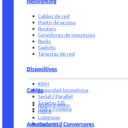
Networking
Cables de red
Punto de acceso
Routers
Servidores de impresión
Racks
Switchs
Tarjestas de red
Dispositivos
KVM
Cables
Seguridad biométrica
Serial / Parallel
Tarjetas E/S
Audio y vídeo
USB y Firewire
HDMI
Lightning
Adaptadores / Conversores
Micro USB