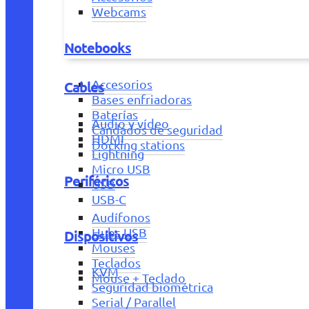
Webcams
Notebooks
Accesorios
Cables
Bases enfriadoras
Baterías
Audio y vídeo
Candados de seguridad
HDMI
Docking stations
Lightning
Micro USB
Periféricos
USB
USB-C
Audífonos
Hubs USB
Dispositivos
Mouses
Teclados
KVM
Mouse + Teclado
Seguridad biométrica
Serial / Parallel