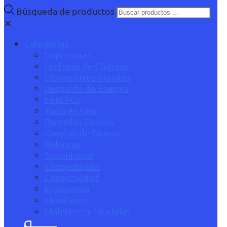
Búsqueda de productos
✕
Categorías
Impresoras
Lectores de Códigos
Dispositivos Móviles
Respaldo de Energía
Mini PCs
Todo en Uno
Pantallas Táctiles
Gavetas de Dinero
Balanzas
Suministros
Computación
Conectividad
Ergonomía
Monitores
Maletines y Mochilas