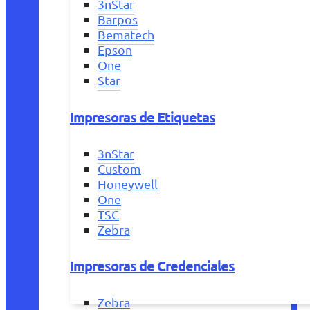
3nStar
Barpos
Bematech
Epson
One
Star
Impresoras de Etiquetas
3nStar
Custom
Honeywell
One
TSC
Zebra
Impresoras de Credenciales
Zebra