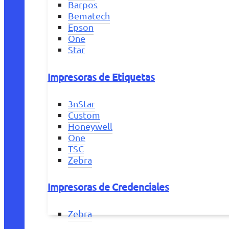
Barpos
Bematech
Epson
One
Star
Impresoras de Etiquetas
3nStar
Custom
Honeywell
One
TSC
Zebra
Impresoras de Credenciales
Zebra