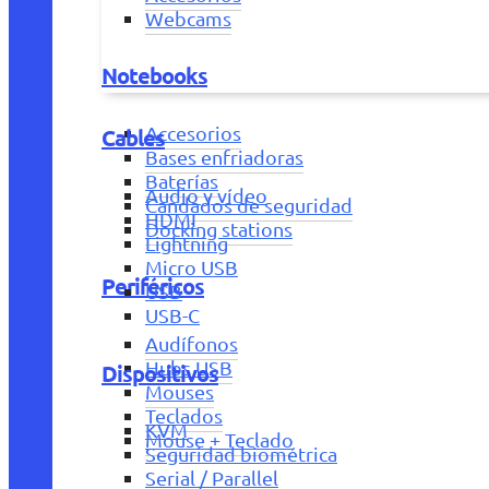
Webcams
Notebooks
Accesorios
Cables
Bases enfriadoras
Baterías
Audio y vídeo
Candados de seguridad
HDMI
Docking stations
Lightning
Micro USB
Periféricos
USB
USB-C
Audífonos
Hubs USB
Dispositivos
Mouses
Teclados
KVM
Mouse + Teclado
Seguridad biométrica
Serial / Parallel