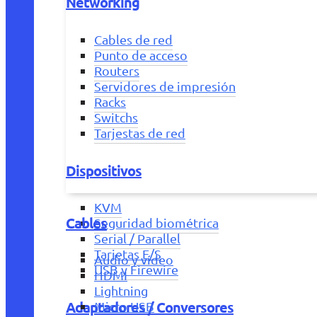
Networking
Cables de red
Punto de acceso
Routers
Servidores de impresión
Racks
Switchs
Tarjestas de red
Dispositivos
KVM
Cables
Seguridad biométrica
Serial / Parallel
Tarjetas E/S
Audio y vídeo
USB y Firewire
HDMI
Lightning
Adaptadores / Conversores
Micro USB