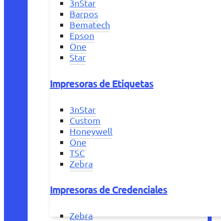
3nStar
Barpos
Bematech
Epson
One
Star
Impresoras de Etiquetas
3nStar
Custom
Honeywell
One
TSC
Zebra
Impresoras de Credenciales
Zebra