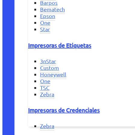
Barpos
Bematech
Epson
One
Star
Impresoras de Etiquetas
3nStar
Custom
Honeywell
One
TSC
Zebra
Impresoras de Credenciales
Zebra