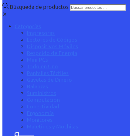
Búsqueda de productos
✕
Categorías
Impresoras
Lectores de Códigos
Dispositivos Móviles
Respaldo de Energía
Mini PCs
Todo en Uno
Pantallas Táctiles
Gavetas de Dinero
Balanzas
Suministros
Computación
Conectividad
Ergonomía
Monitores
Maletines y Mochilas