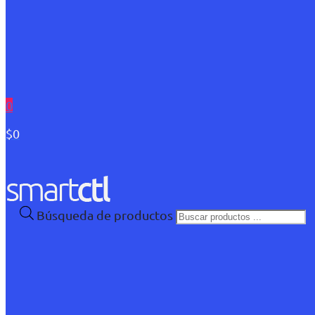
0
$0
Búsqueda de productos