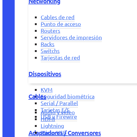
Networking
Cables de red
Punto de acceso
Routers
Servidores de impresión
Racks
Switchs
Tarjestas de red
Dispositivos
KVM
Cables
Seguridad biométrica
Serial / Parallel
Tarjetas E/S
Audio y vídeo
USB y Firewire
HDMI
Lightning
Adaptadores / Conversores
Micro USB