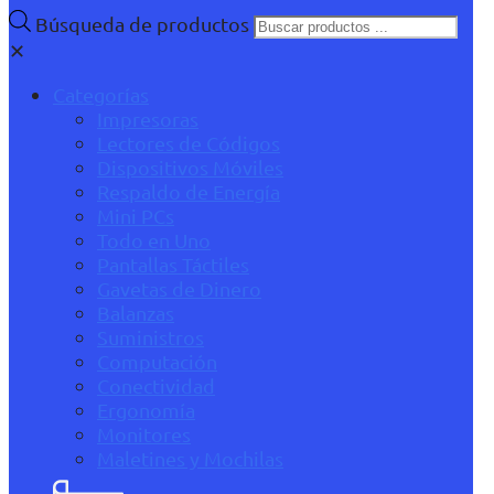
Búsqueda de productos
✕
Categorías
Impresoras
Lectores de Códigos
Dispositivos Móviles
Respaldo de Energía
Mini PCs
Todo en Uno
Pantallas Táctiles
Gavetas de Dinero
Balanzas
Suministros
Computación
Conectividad
Ergonomía
Monitores
Maletines y Mochilas