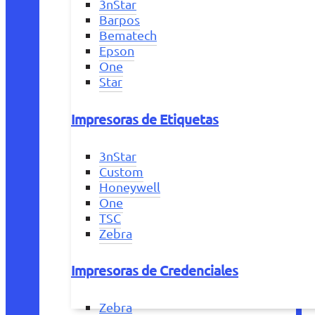
3nStar
Barpos
Bematech
Epson
One
Star
Impresoras de Etiquetas
3nStar
Custom
Honeywell
One
TSC
Zebra
Impresoras de Credenciales
Zebra