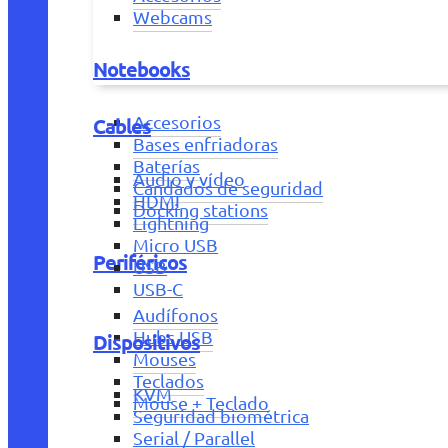
Webcams
Notebooks
Accesorios
Cables
Bases enfriadoras
Baterías
Audio y vídeo
Candados de seguridad
HDMI
Docking stations
Lightning
Micro USB
Periféricos
USB
USB-C
Audífonos
Hubs USB
Dispositivos
Mouses
Teclados
KVM
Mouse + Teclado
Seguridad biométrica
Serial / Parallel