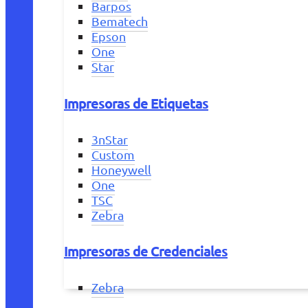
Barpos
Bematech
Epson
One
Star
Impresoras de Etiquetas
3nStar
Custom
Honeywell
One
TSC
Zebra
Impresoras de Credenciales
Zebra