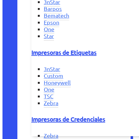
3nStar
Barpos
Bematech
Epson
One
Star
Impresoras de Etiquetas
3nStar
Custom
Honeywell
One
TSC
Zebra
Impresoras de Credenciales
Zebra