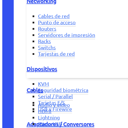
Networking
Cables de red
Punto de acceso
Routers
Servidores de impresión
Racks
Switchs
Tarjestas de red
Dispositivos
KVM
Cables
Seguridad biométrica
Serial / Parallel
Tarjetas E/S
Audio y vídeo
USB y Firewire
HDMI
Lightning
Adaptadores / Conversores
Micro USB