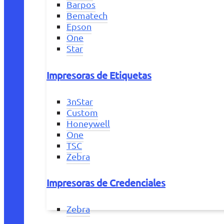
Barpos
Bematech
Epson
One
Star
Impresoras de Etiquetas
3nStar
Custom
Honeywell
One
TSC
Zebra
Impresoras de Credenciales
Zebra