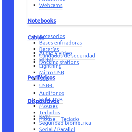
Webcams
Notebooks
Accesorios
Cables
Bases enfriadoras
Baterías
Audio y vídeo
Candados de seguridad
HDMI
Docking stations
Lightning
Micro USB
Periféricos
USB
USB-C
Audífonos
Hubs USB
Dispositivos
Mouses
Teclados
KVM
Mouse + Teclado
Seguridad biométrica
Serial / Parallel