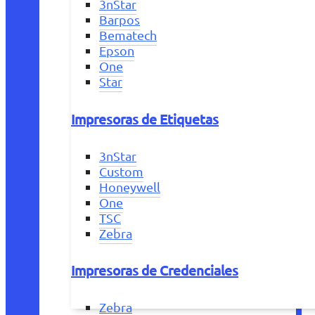
3nStar
Barpos
Bematech
Epson
One
Star
Impresoras de Etiquetas
3nStar
Custom
Honeywell
One
TSC
Zebra
Impresoras de Credenciales
Zebra