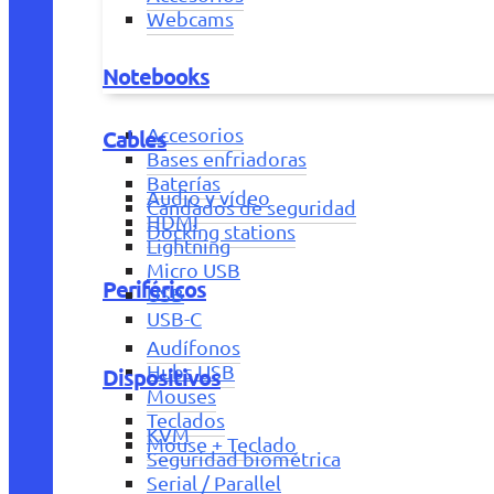
Webcams
Notebooks
Accesorios
Cables
Bases enfriadoras
Baterías
Audio y vídeo
Candados de seguridad
HDMI
Docking stations
Lightning
Micro USB
Periféricos
USB
USB-C
Audífonos
Hubs USB
Dispositivos
Mouses
Teclados
KVM
Mouse + Teclado
Seguridad biométrica
Serial / Parallel