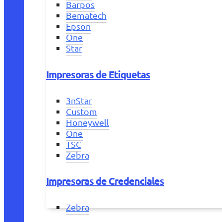
Barpos
Bematech
Epson
One
Star
Impresoras de Etiquetas
3nStar
Custom
Honeywell
One
TSC
Zebra
Impresoras de Credenciales
Zebra