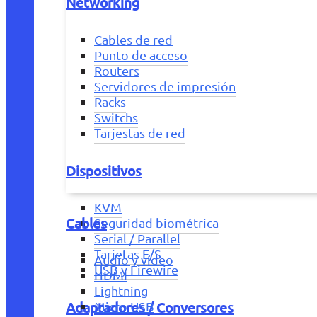
Networking
Cables de red
Punto de acceso
Routers
Servidores de impresión
Racks
Switchs
Tarjestas de red
Dispositivos
KVM
Cables
Seguridad biométrica
Serial / Parallel
Tarjetas E/S
Audio y vídeo
USB y Firewire
HDMI
Lightning
Adaptadores / Conversores
Micro USB