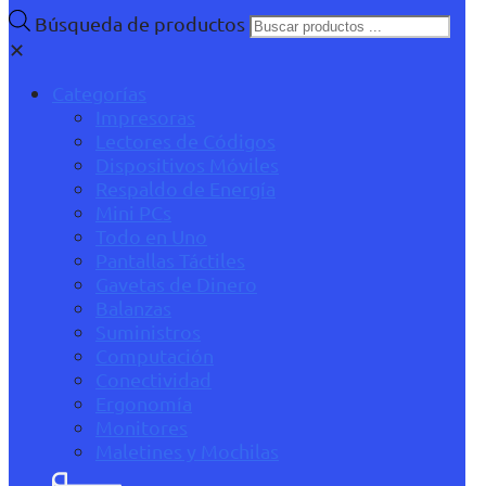
Búsqueda de productos
✕
Categorías
Impresoras
Lectores de Códigos
Dispositivos Móviles
Respaldo de Energía
Mini PCs
Todo en Uno
Pantallas Táctiles
Gavetas de Dinero
Balanzas
Suministros
Computación
Conectividad
Ergonomía
Monitores
Maletines y Mochilas